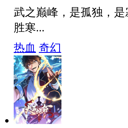
武之巅峰，是孤独，是
胜寒...
热血
奇幻