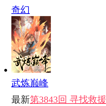
奇幻
武炼巅峰
最新
第3843回 寻找救