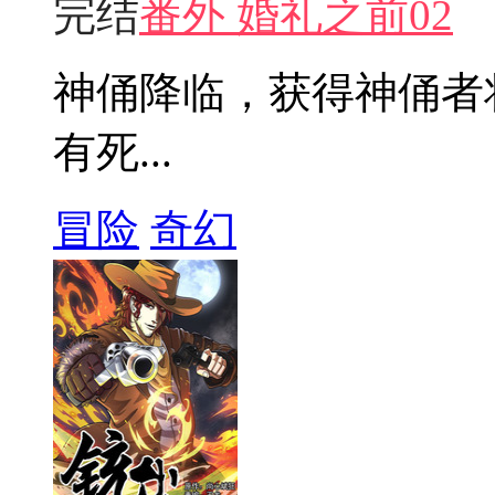
完结
番外 婚礼之前02
神俑降临，获得神俑者
有死...
冒险
奇幻