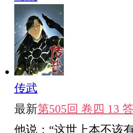
传武
最新
第505回 卷四 13
他说：“这世上本不该有