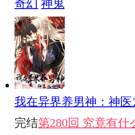
奇幻
神鬼
我在异界养男神：神医
完结
第280回 究竟有