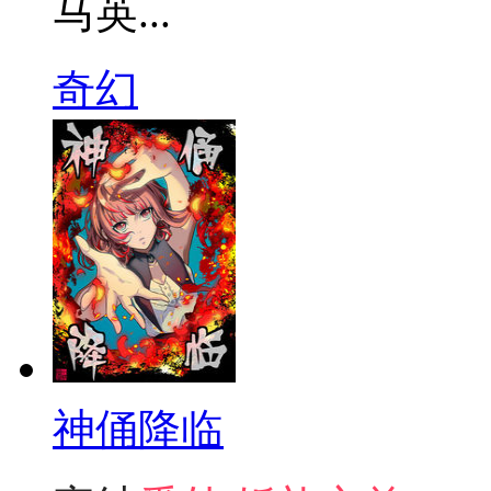
马英...
奇幻
神俑降临