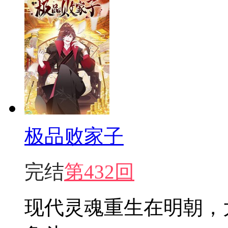
极品败家子
完结
第432回
现代灵魂重生在明朝，