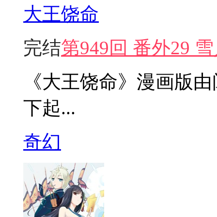
大王饶命
完结
第949回 番外29
《大王饶命》漫画版由
下起...
奇幻