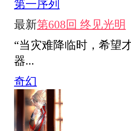
第一序列
最新
第608回 终见光明
“当灾难降临时，希望
器...
奇幻