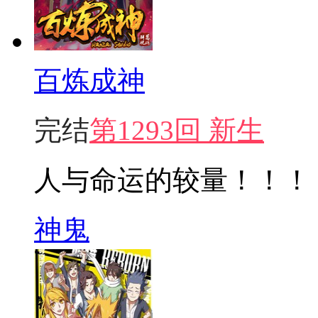
百炼成神
完结
第1293回 新生
人与命运的较量！！！
神鬼