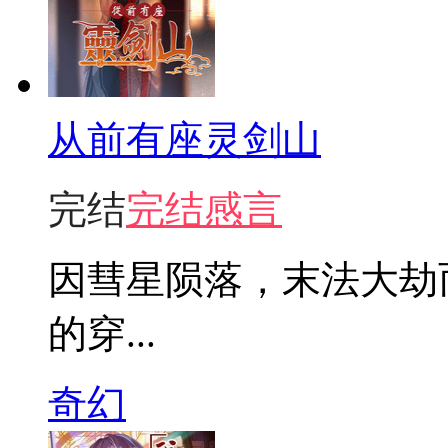
从前有座灵剑山
完结
完结感言
因彗星陨落，末法大劫
的穿...
奇幻