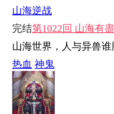
山海逆战
完结
第1022回 山海有
山海世界，人与异兽谁
热血
神鬼