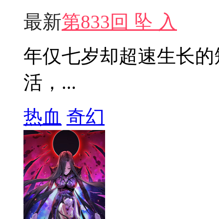
最新
第833回 坠 入
年仅七岁却超速生长的
活，...
热血
奇幻