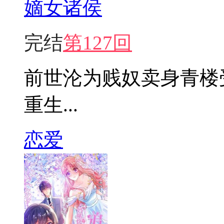
嫡女诸侯
完结
第127回
前世沦为贱奴卖身青楼
重生...
恋爱