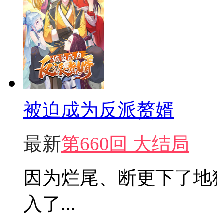
被迫成为反派赘婿
最新
第660回 大结局
因为烂尾、断更下了地
入了...