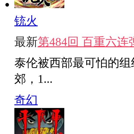
铳火
最新
第484回 百重六连
泰伦被西部最可怕的组
郊，1...
奇幻