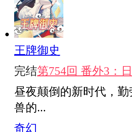
王牌御史
完结
第754回 番外3
昼夜颠倒的新时代，勤
兽的...
奇幻