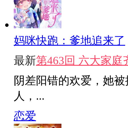
妈咪快跑：爹地追来了
最新
第463回 六大家庭
阴差阳错的欢爱，她被
人，...
恋爱