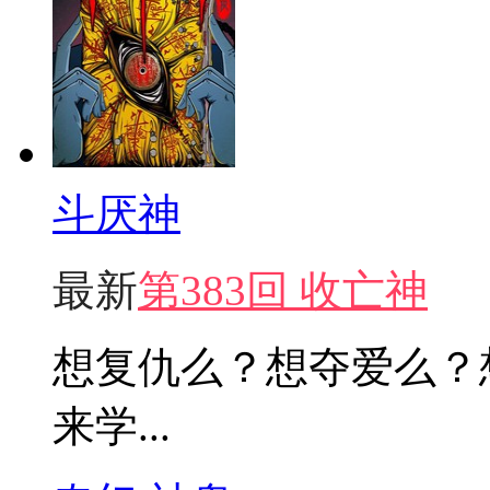
斗厌神
最新
第383回 收亡神
想复仇么？想夺爱么？
来学...