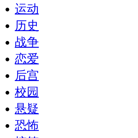
运动
历史
战争
恋爱
后宫
校园
悬疑
恐怖