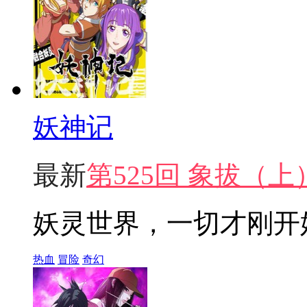
妖神记
最新
第525回 象拔（上
妖灵世界，一切才刚开
热血
冒险
奇幻