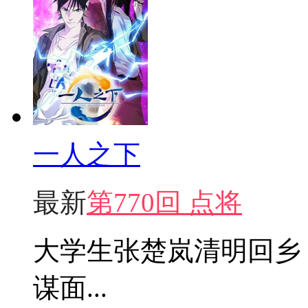
一人之下
最新
第770回 点将
大学生张楚岚清明回乡
谋面...