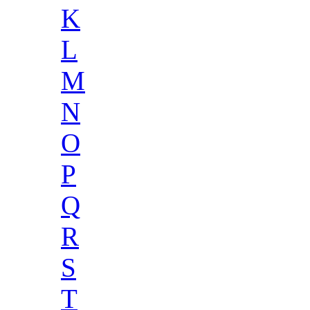
K
L
M
N
O
P
Q
R
S
T