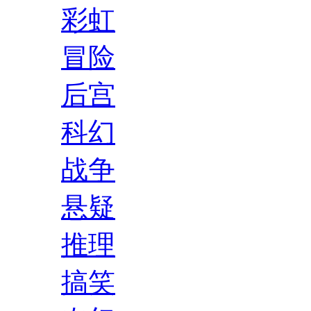
彩虹
冒险
后宫
科幻
战争
悬疑
推理
搞笑