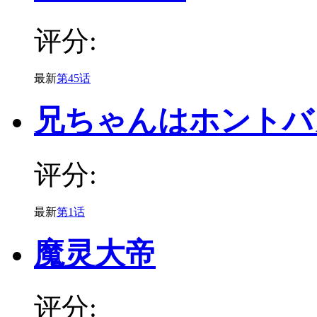
评分:
最新
第45话
兄ちゃんはホントバ
评分:
最新
第1话
魔灵大帝
评分: