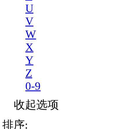
U
V
W
X
Y
Z
0-9
收起选项
排序: