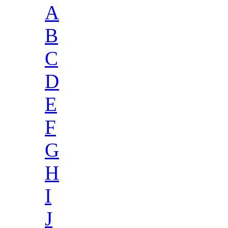
A
B
C
D
E
F
G
H
I
J