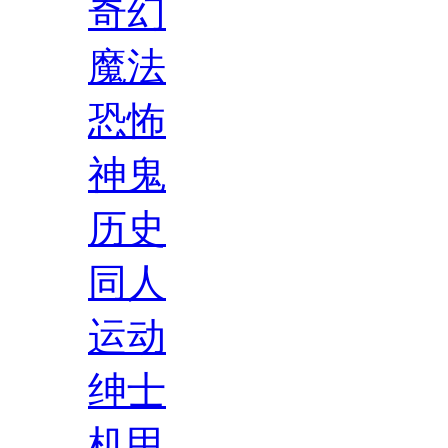
奇幻
魔法
恐怖
神鬼
历史
同人
运动
绅士
机甲