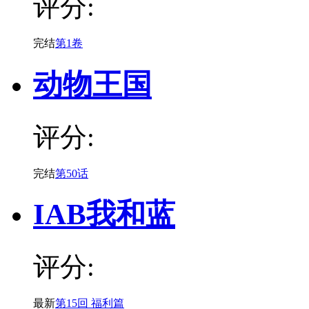
评分:
完结
第1卷
动物王国
评分:
完结
第50话
IAB我和蓝
评分:
最新
第15回 福利篇