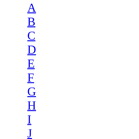
A
B
C
D
E
F
G
H
I
J