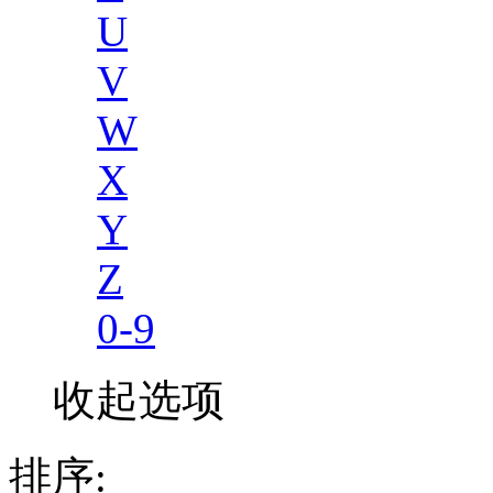
U
V
W
X
Y
Z
0-9
收起选项
排序: