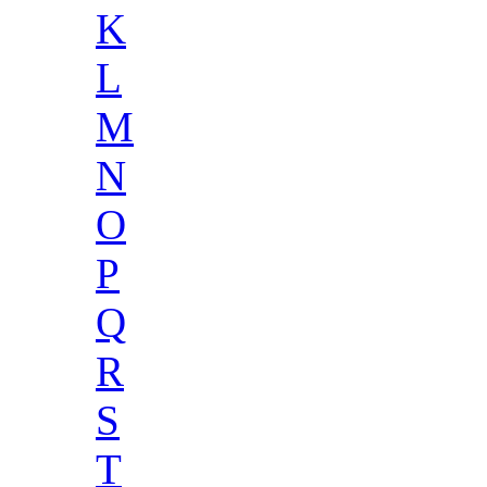
K
L
M
N
O
P
Q
R
S
T