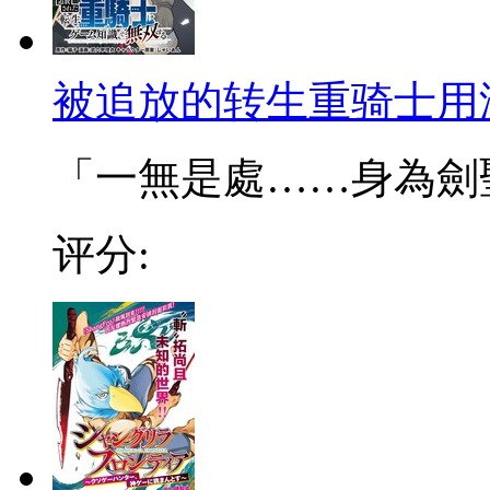
被追放的转生重骑士用
「一無是處……身為劍聖的
评分: