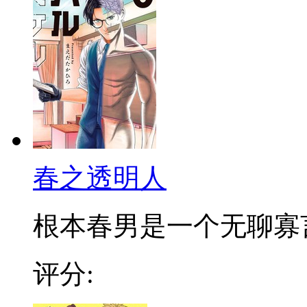
春之透明人
根本春男是一个无聊寡言、
评分: