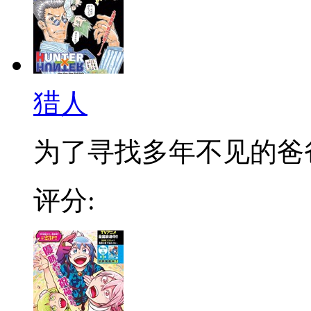
猎人
为了寻找多年不见的爸爸，
评分: