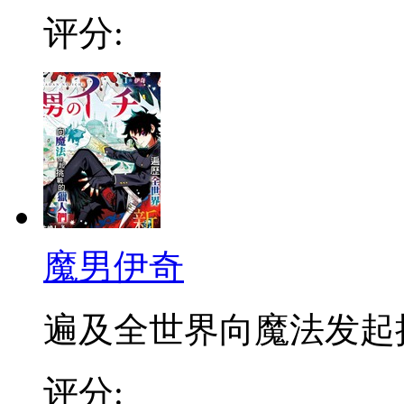
评分:
魔男伊奇
遍及全世界向魔法发起挑战
评分: