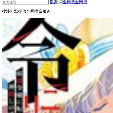
搜索
全网搜
搜漫引擎提供全网搜索服务