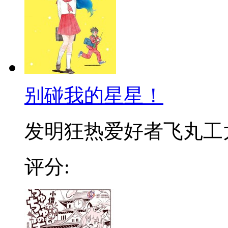
别碰我的星星！
发明狂热爱好者飞丸工太所
评分: