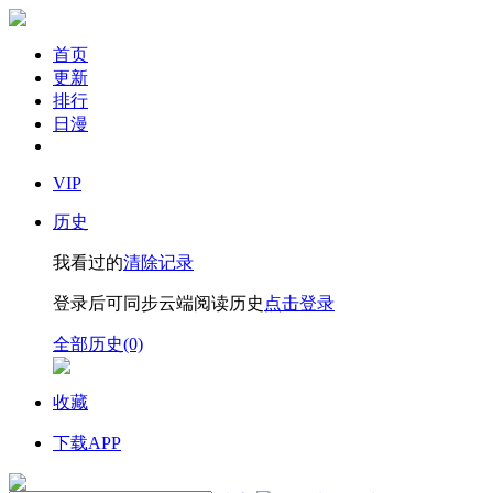
首页
更新
排行
日漫
VIP
历史
我看过的
清除记录
登录后可同步云端阅读历史
点击登录
全部历史(0)
收藏
下载APP