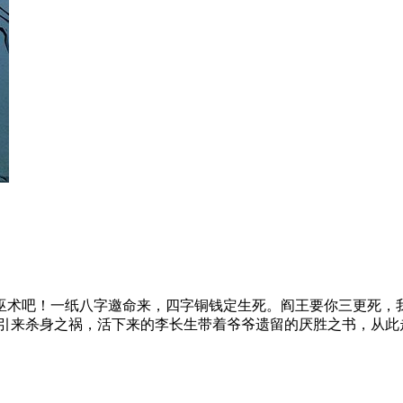
巫术吧！一纸八字邀命来，四字铜钱定生死。阎王要你三更死，
，引来杀身之祸，活下来的李长生带着爷爷遗留的厌胜之书，从此