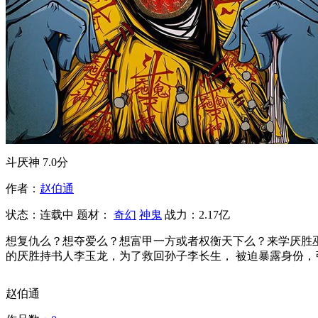
斗厌神
7.0分
作者：
赵伯通
状态：
连载中
题材：
奇幻
神鬼
战力：2.17亿
想复仇么？想夺爱么？想富甲一方或者权衡天下么？来学厌胜
的厌胜持书人李玉龙，为了救回孙子李长生， 被迫暴露身份
赵伯通