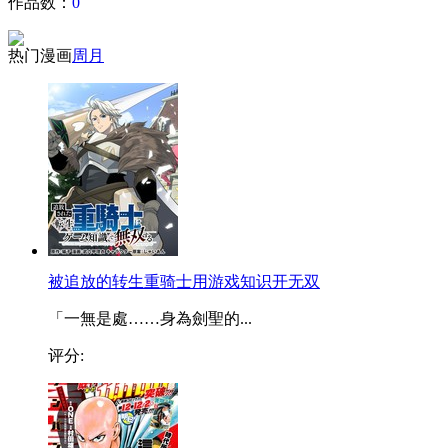
作品数：
0
热门漫画
周
月
被追放的转生重骑士用游戏知识开无双
「一無是處……身為劍聖的...
评分: