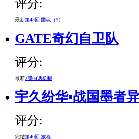
评分:
最新
第48回 国魂（5）
GATE奇幻自卫队
评分:
最新
2部04话机翻
宇久纷华▪战国墨者
评分:
完结
第40回 旅程