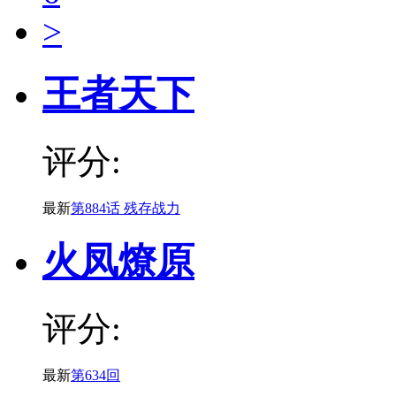
>
王者天下
评分:
最新
第884话 残存战力
火凤燎原
评分:
最新
第634回