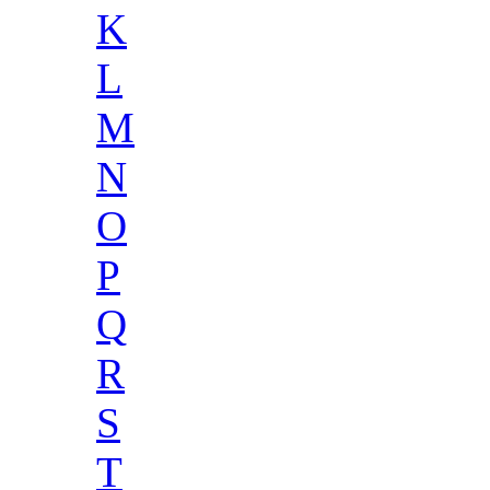
K
L
M
N
O
P
Q
R
S
T