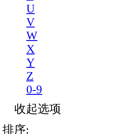
U
V
W
X
Y
Z
0-9
收起选项
排序: