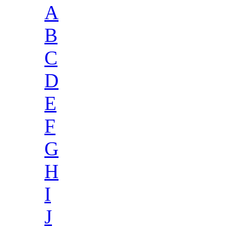
A
B
C
D
E
F
G
H
I
J