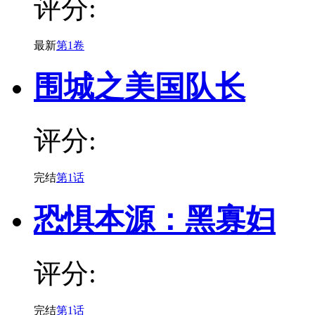
评分:
最新
第1卷
围城之美国队长
评分:
完结
第1话
恐惧本源：黑寡妇
评分:
完结
第1话