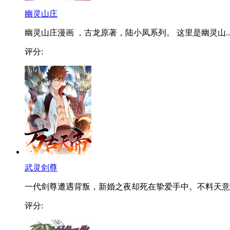
幽灵山庄
幽灵山庄漫画 ，古龙原著，陆小凤系列。 这里是幽灵山..
评分:
武灵剑尊
一代剑尊遭遇背叛，新婚之夜却死在挚爱手中。不料天意..
评分: