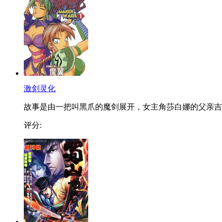
激剑灵化
故事是由一把叫黑爪的魔剑展开，女主角莎白娜的父亲吉..
评分: