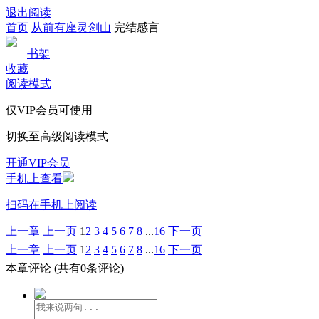
退出阅读
首页
从前有座灵剑山
完结感言
书架
收藏
阅读模式
仅VIP会员可使用
切换至高级阅读模式
开通VIP会员
手机上查看
扫码在手机上阅读
上一章
上一页
1
2
3
4
5
6
7
8
...
16
下一页
上一章
上一页
1
2
3
4
5
6
7
8
...
16
下一页
本章评论
(共有0条评论)