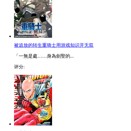
被追放的转生重骑士用游戏知识开无双
「一無是處……身為劍聖的...
评分: