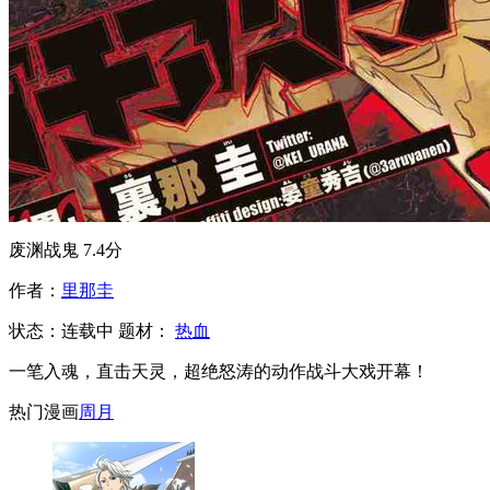
废渊战鬼
7.4分
作者：
里那圭
状态：
连载中
题材：
热血
一笔入魂，直击天灵，超绝怒涛的动作战斗大戏开幕！
热门漫画
周
月