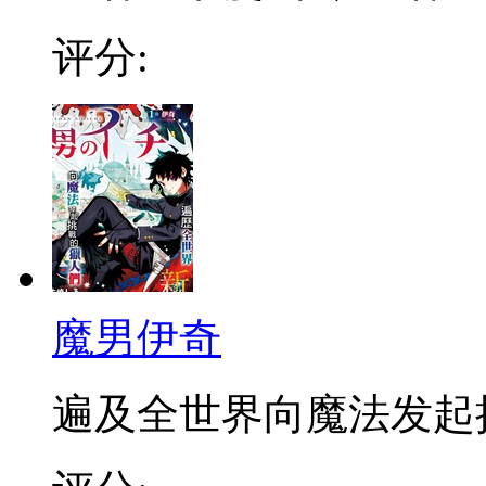
评分:
魔男伊奇
遍及全世界向魔法发起挑战