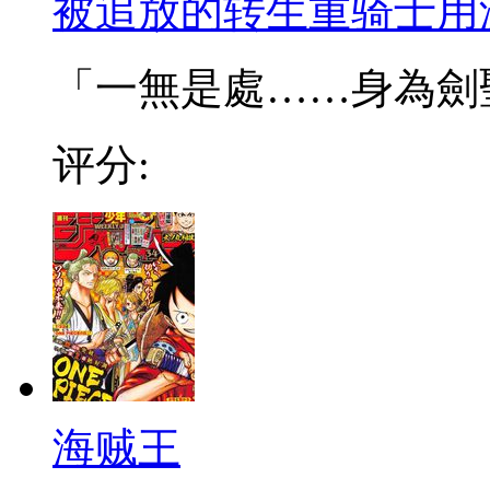
被追放的转生重骑士用
「一無是處……身為劍聖的
评分:
海贼王