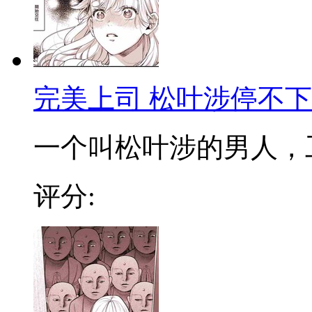
完美上司 松叶涉停不
一个叫松叶涉的男人，工作
评分: