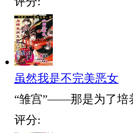
评分:
虽然我是不完美恶女
“雏宫”——那是为了培养.
评分: