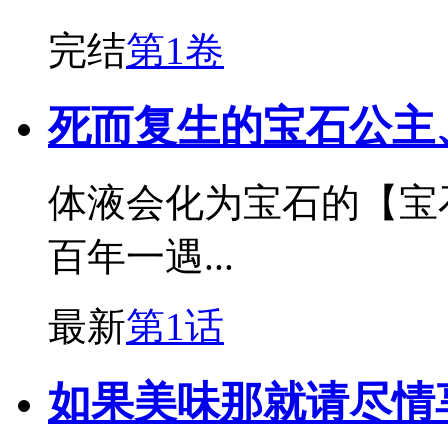
完结
第1卷
死而复生的宝石公主
体液会化为宝石的【宝
百年一遇...
最新
第1话
如果美味那就请尽情