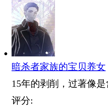
暗杀者家族的宝贝养女
15年的剥削，过著像是禽
评分: