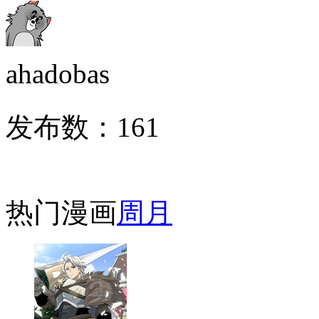
ahadobas
发布数：
161
热门漫画
周
月