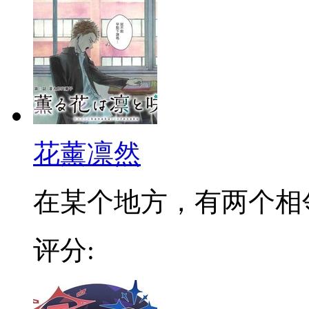
花薰凛然
在某个地方，有两个相邻的
评分: