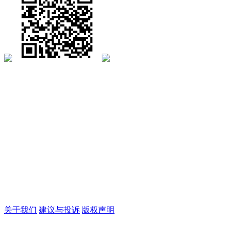
关于我们
建议与投诉
版权声明