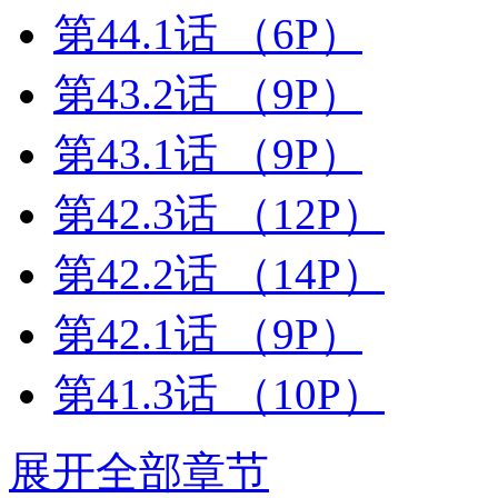
第44.1话
（6P）
第43.2话
（9P）
第43.1话
（9P）
第42.3话
（12P）
第42.2话
（14P）
第42.1话
（9P）
第41.3话
（10P）
展开全部章节