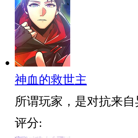
神血的救世主
所谓玩家，是对抗来自异界
评分: