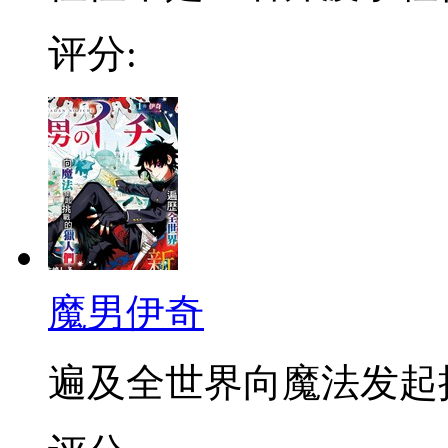
评分:
魔男伊奇
遍及全世界向魔法发起挑战