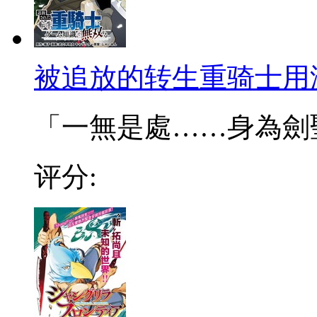
被追放的转生重骑士用
「一無是處……身為劍聖的
评分: