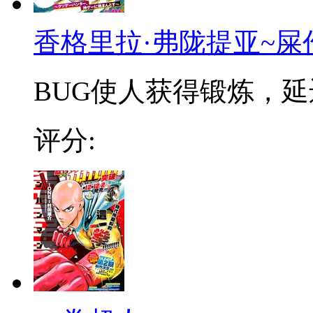
香格里拉·弗陇提亚~屎
BUG使人获得锻炼，延迟
评分: