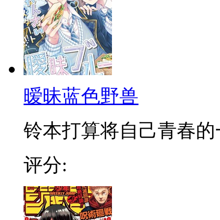
暧昧蓝色野兽
铃本打算将自己青春的一切
评分: