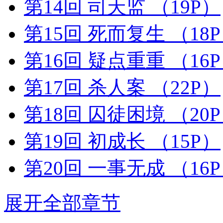
第14回 司天监
（19P）
第15回 死而复生
（18
第16回 疑点重重
（16
第17回 杀人案
（22P）
第18回 囚徒困境
（20
第19回 初成长
（15P）
第20回 一事无成
（16
展开全部章节