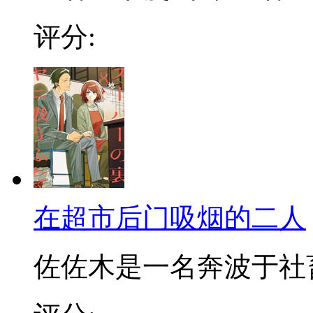
评分:
在超市后门吸烟的二人
佐佐木是一名奔波于社畜街