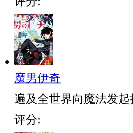
评分:
魔男伊奇
遍及全世界向魔法发起挑战
评分: