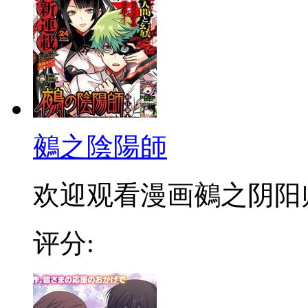
鵺之陰陽師
欢迎观看漫画鵺之阴阳
评分: