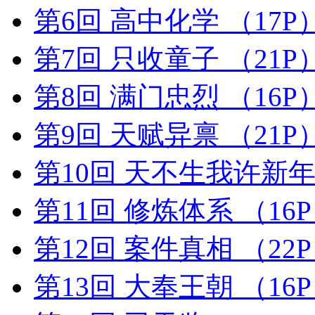
第6回 高中化学
（17P
第7回 只收童子
（21P
第8回 满门忠烈
（16P
第9回 天赋异禀
（21P
第10回 天不生我许新
第11回 修炼体系
（16
第12回 案件真相
（22
第13回 大奉王朝
（16