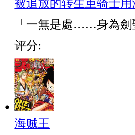
被追放的转生重骑士用
「一無是處……身為劍聖的
评分:
海贼王