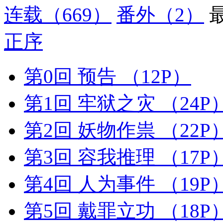
连载
（669）
番外
（2）
正序
第0回 预告
（12P）
第1回 牢狱之灾
（24P
第2回 妖物作祟
（22P
第3回 容我推理
（17P
第4回 人为事件
（19P
第5回 戴罪立功
（18P