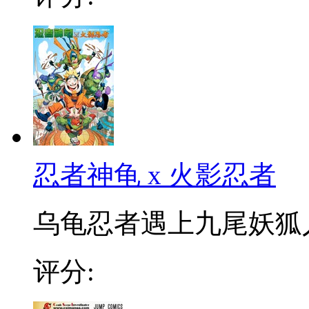
忍者神龟 x 火影忍者
乌龟忍者遇上九尾妖狐人
评分: