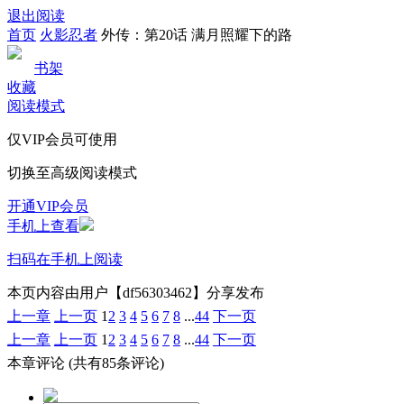
退出阅读
首页
火影忍者
外传：第20话 满月照耀下的路
书架
收藏
阅读模式
仅VIP会员可使用
切换至高级阅读模式
开通VIP会员
手机上查看
扫码在手机上阅读
本页内容由用户【df56303462】分享发布
上一章
上一页
1
2
3
4
5
6
7
8
...
44
下一页
上一章
上一页
1
2
3
4
5
6
7
8
...
44
下一页
本章评论
(共有85条评论)