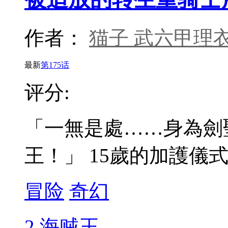
作者：
猫子 武六甲理
最新
第175话
评分:
「一無是處……身為劍
王！」 15歲的加護儀式.
冒险
奇幻
2
海贼王