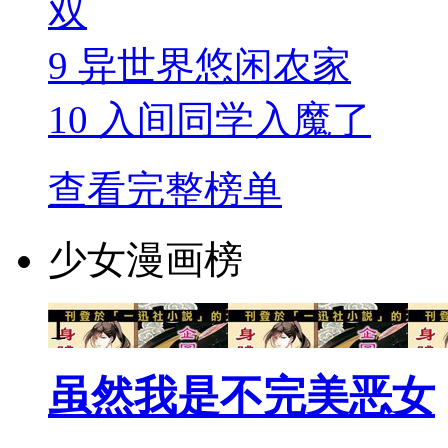
双
9
异世界悠闲农家
10
入间同学入魔了
查看完整榜单
少女漫画榜
1
虽然我是不完美恶女