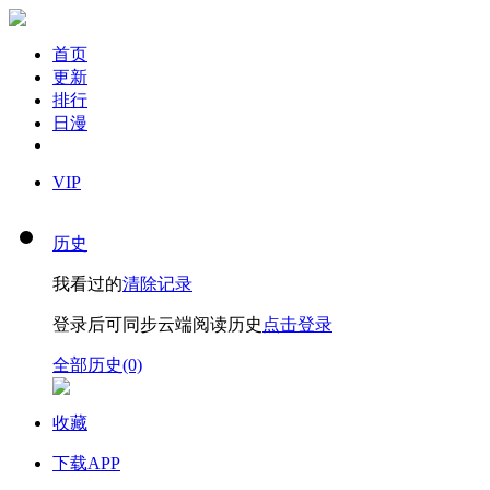
首页
更新
排行
日漫
VIP
历史
我看过的
清除记录
登录后可同步云端阅读历史
点击登录
全部历史(0)
收藏
下载APP