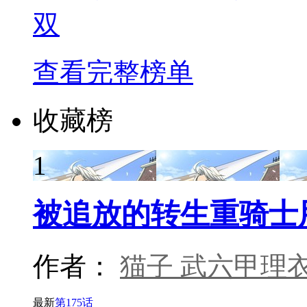
双
查看完整榜单
收藏榜
1
被追放的转生重骑士
作者：
猫子 武六甲理
最新
第175话