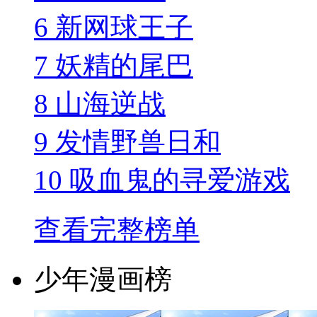
6
新网球王子
7
妖精的尾巴
8
山海逆战
9
发情野兽日和
10
吸血鬼的寻爱游戏
查看完整榜单
少年漫画榜