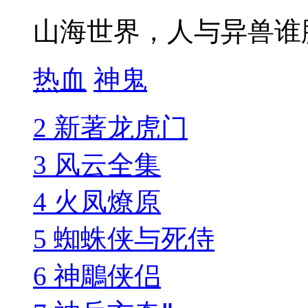
山海世界，人与异兽谁
热血
神鬼
2
新著龙虎门
3
风云全集
4
火凤燎原
5
蜘蛛侠与死侍
6
神鵰侠侣