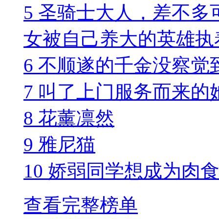
5
圣骑士大人，差不多
女被自己养大的英雄执
6
不顺遂的千金没察觉
7
叫了上门服务而来的
8
花薰凛然
9
雅尼猫
10
娇弱同学想成为肉食
查看完整榜单