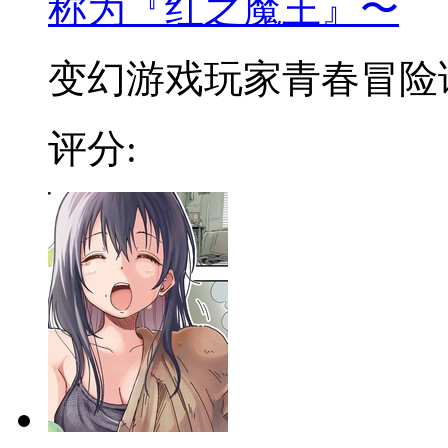
称为『红之魔王』〜
变幻游戏玩家青春冒险谭 
评分: