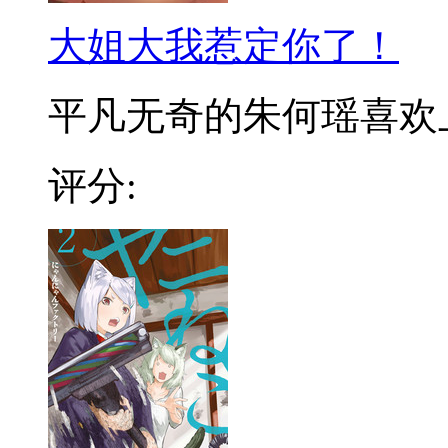
大姐大我惹定你了！
平凡无奇的朱何瑶喜欢上了
评分: