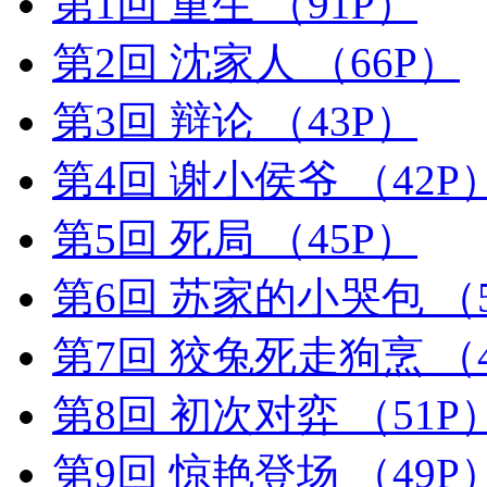
第1回 重生
（91P）
第2回 沈家人
（66P）
第3回 辩论
（43P）
第4回 谢小侯爷
（42P
第5回 死局
（45P）
第6回 苏家的小哭包
（
第7回 狡兔死走狗烹
（
第8回 初次对弈
（51P
第9回 惊艳登场
（49P