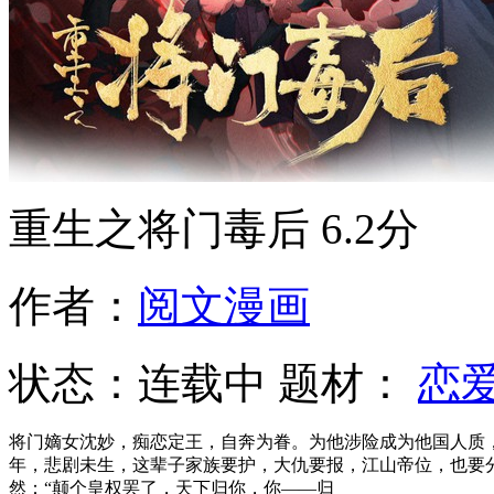
重生之将门毒后
6.2分
作者：
阅文漫画
状态：
连载中
题材：
恋
将门嫡女沈妙，痴恋定王，自奔为眷。为他涉险成为他国人质
年，悲剧未生，这辈子家族要护，大仇要报，江山帝位，也要
然：“颠个皇权罢了，天下归你，你——归