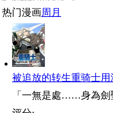
热门漫画
周
月
被追放的转生重骑士用
「一無是處……身為劍聖的
评分: