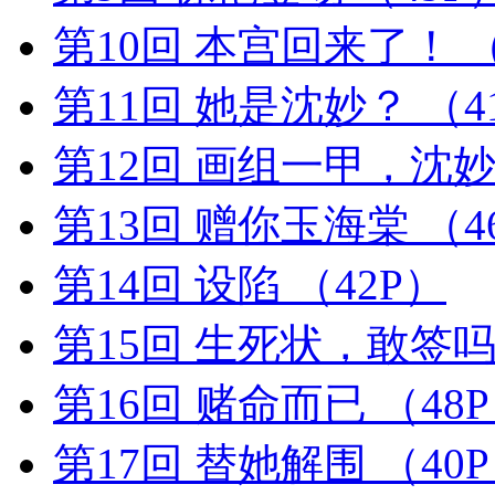
第10回 本宫回来了！
（
第11回 她是沈妙？
（4
第12回 画组一甲，沈
第13回 赠你玉海棠
（4
第14回 设陷
（42P）
第15回 生死状，敢签
第16回 赌命而已
（48
第17回 替她解围
（40