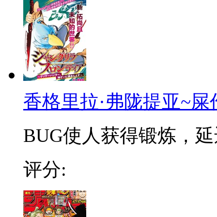
香格里拉·弗陇提亚~屎
BUG使人获得锻炼，延迟
评分: