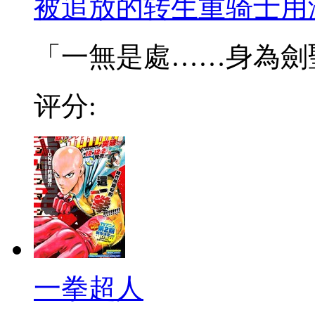
被追放的转生重骑士用
「一無是處……身為劍聖的
评分:
一拳超人