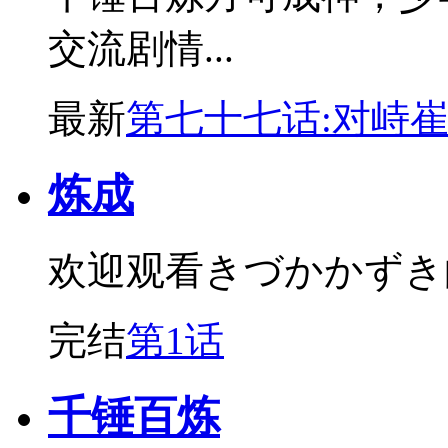
交流剧情...
最新
第七十七话:对峙
炼成
欢迎观看きづかかずき
完结
第1话
千锤百炼