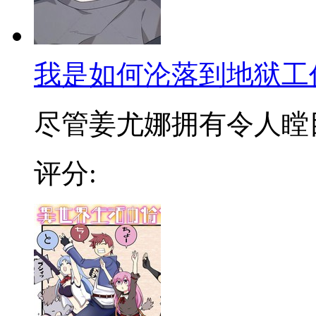
我是如何沦落到地狱工
尽管姜尤娜拥有令人瞠目的
评分: