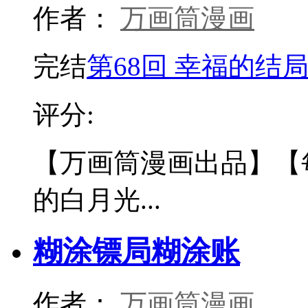
作者：
万画筒漫画
完结
第68回 幸福的结
评分:
【万画筒漫画出品】【
的白月光...
糊涂镖局糊涂账
作者：
万画筒漫画