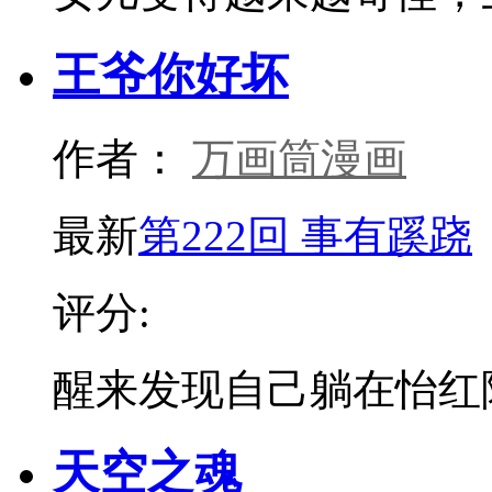
王爷你好坏
作者：
万画筒漫画
最新
第222回 事有蹊跷
评分:
醒来发现自己躺在怡红
天空之魂