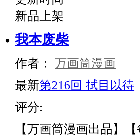
新品上架
我本废柴
作者：
万画筒漫画
最新
第216回 拭目以待
评分:
【万画筒漫画出品】【