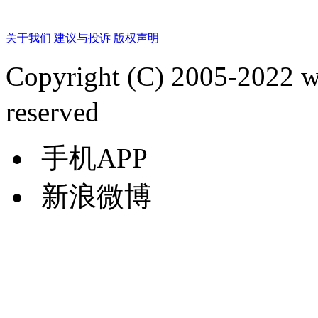
关于我们
建议与投诉
版权声明
Copyright (C) 2005-2022
reserved
手机APP
新浪微博