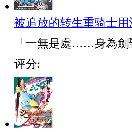
被追放的转生重骑士用
「一無是處……身為劍聖的
评分: