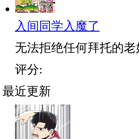
入间同学入魔了
无法拒绝任何拜托的老好人
评分:
最近更新