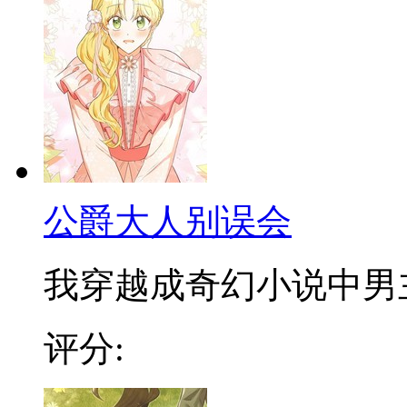
公爵大人别误会
我穿越成奇幻小说中男主角
评分: