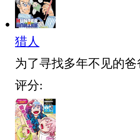
猎人
为了寻找多年不见的爸爸，
评分: