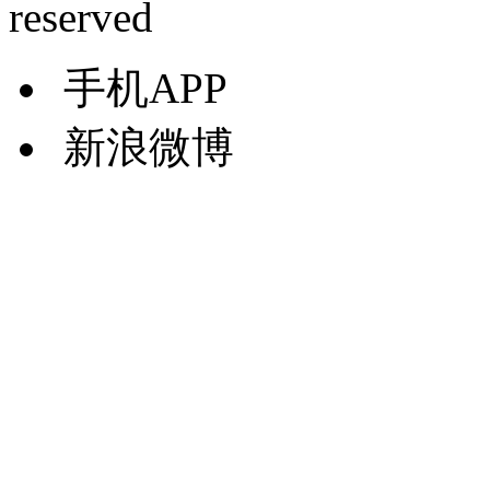
reserved
手机APP
新浪微博