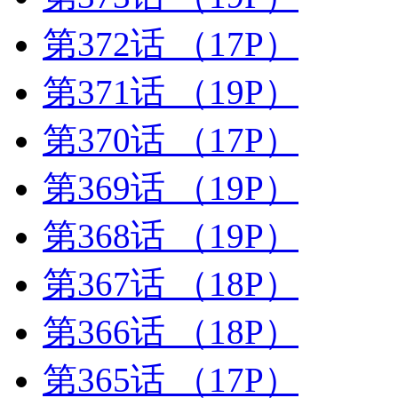
第372话
（17P）
第371话
（19P）
第370话
（17P）
第369话
（19P）
第368话
（19P）
第367话
（18P）
第366话
（18P）
第365话
（17P）