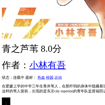
青之芦苇
8.0分
作者：
小林有吾
状态：
连载中
题材：
热血
校园
运动
在爱媛上学的中学三年生青井苇人，在那纤弱的身体中隐藏着
这样的苇人面前，出现的是东京city esperion的青年队监督福