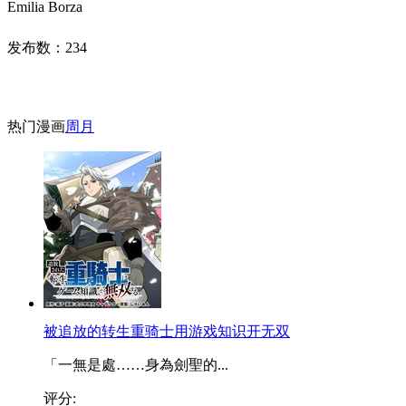
Emilia Borza
发布数：
234
热门漫画
周
月
被追放的转生重骑士用游戏知识开无双
「一無是處……身為劍聖的...
评分: