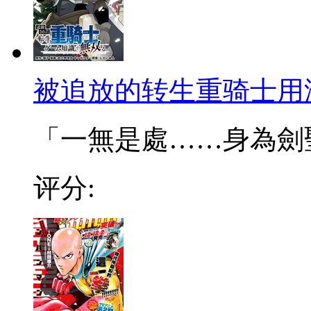
被追放的转生重骑士用
「一無是處……身為劍聖的
评分: