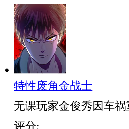
特性废角金战士
无课玩家金俊秀因车祸重启
评分: