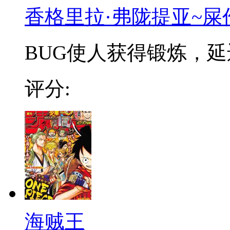
香格里拉·弗陇提亚~屎
BUG使人获得锻炼，延迟
评分:
海贼王