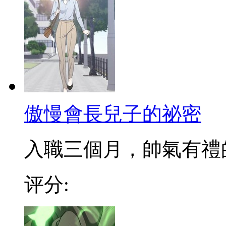
傲慢會長兒子的祕密
入職三個月，帥氣有禮的新
评分: