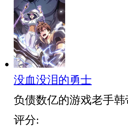
没血没泪的勇士
负债数亿的游戏老手韩帝宇
评分: