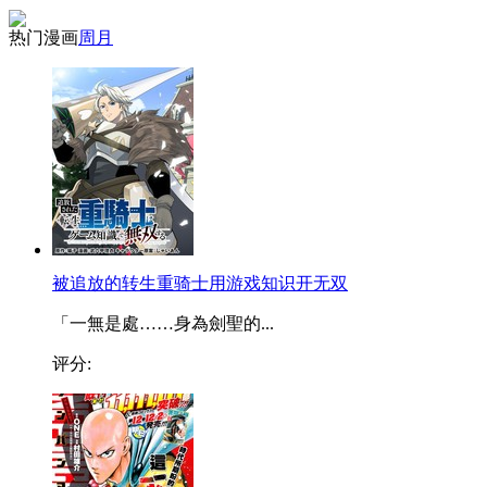
热门漫画
周
月
被追放的转生重骑士用游戏知识开无双
「一無是處……身為劍聖的...
评分: