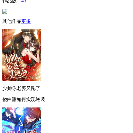
作品数：
43
其他作品
更多
少帅你老婆又跑了
傻白甜如何实现逆袭