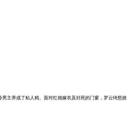
冷男主养成了粘人精。面对红烛嫁衣及封死的门窗，罗云绮怒掀