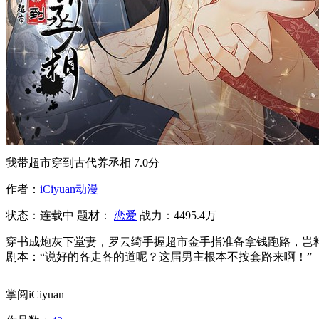
我带超市穿到古代养丞相
7.0分
作者：
iCiyuan动漫
状态：
连载中
题材：
恋爱
战力：4495.4万
穿书成炮灰下堂妻，罗云绮手握超市金手指准备拿钱跑路，岂
剧本：“说好的各走各的道呢？这届男主根本不按套路来啊！”
掌阅iCiyuan