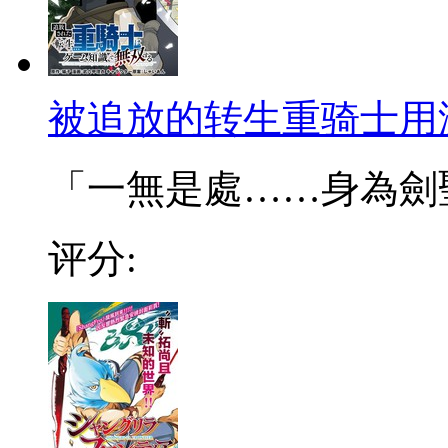
被追放的转生重骑士用
「一無是處……身為劍聖的
评分: