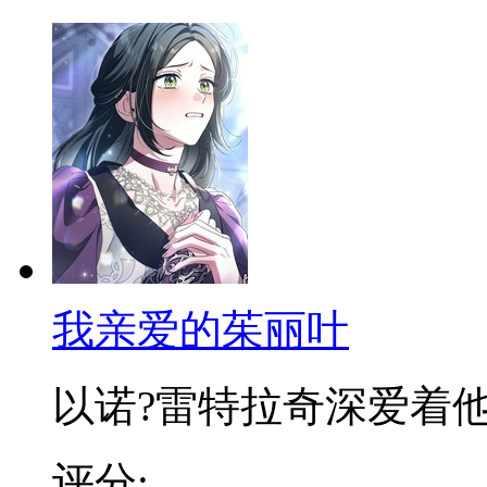
我亲爱的茱丽叶
以诺?雷特拉奇深爱着他的
评分: