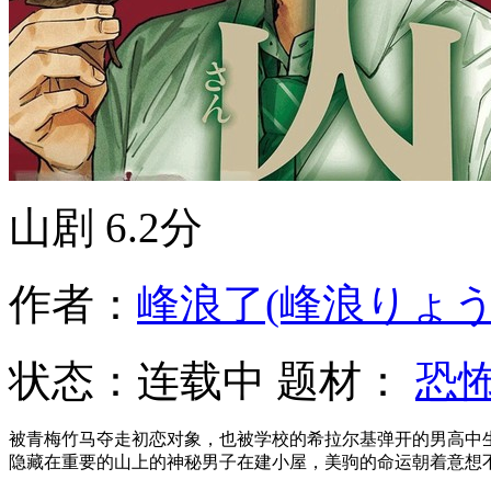
山剧
6.2分
作者：
峰浪了(峰浪りょう
状态：
连载中
题材：
恐
被青梅竹马夺走初恋对象，也被学校的希拉尔基弹开的男高中
隐藏在重要的山上的神秘男子在建小屋，美驹的命运朝着意想