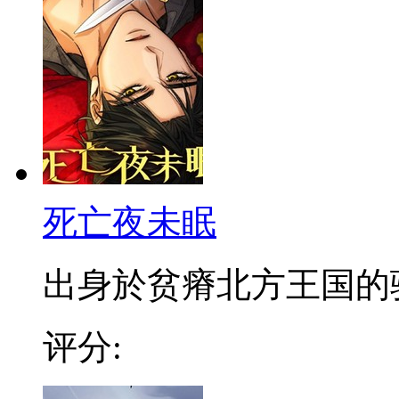
死亡夜未眠
出身於贫瘠北方王国的骑士
评分: