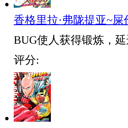
香格里拉·弗陇提亚~屎
BUG使人获得锻炼，延迟
评分: