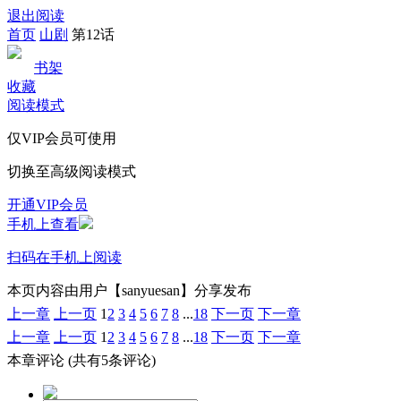
退出阅读
首页
山剧
第12话
书架
收藏
阅读模式
仅VIP会员可使用
切换至高级阅读模式
开通VIP会员
手机上查看
扫码在手机上阅读
本页内容由用户【sanyuesan】分享发布
上一章
上一页
1
2
3
4
5
6
7
8
...
18
下一页
下一章
上一章
上一页
1
2
3
4
5
6
7
8
...
18
下一页
下一章
本章评论
(共有5条评论)