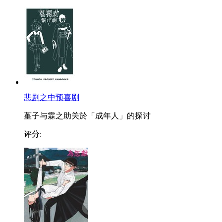
悲剧之中预喜剧
堇子与霖之助关於「成年人」的探讨
评分: