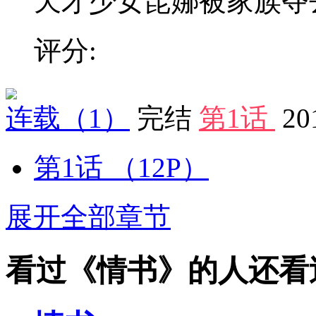
天才少女昆娜被家族夺去天
评分:
连载
（1）
完结
第1话
20
第1话
（12P）
展开全部章节
看过《情书》的人还看