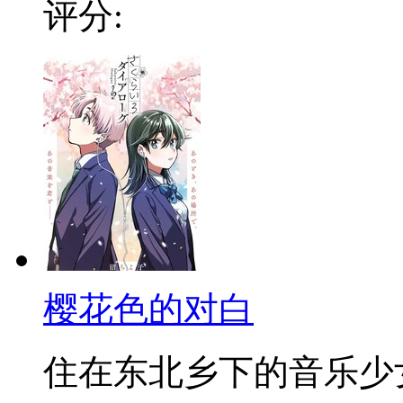
评分:
樱花色的对白
住在东北乡下的音乐少女奈