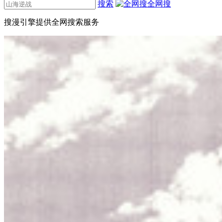
搜索
全网搜
搜漫引擎提供全网搜索服务