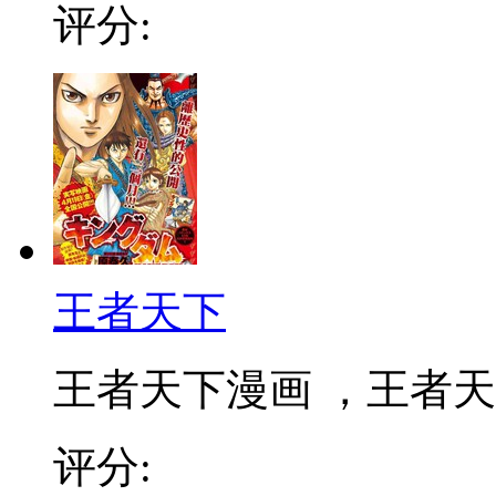
评分:
王者天下
王者天下漫画 ，王者天下
评分: