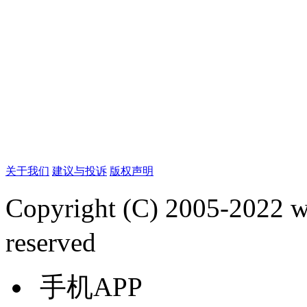
关于我们
建议与投诉
版权声明
Copyright (C) 2005-2022
reserved
手机APP