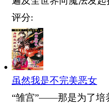
遍及全世界向魔法发起挑战
评分:
虽然我是不完美恶女
“雏宫”——那是为了培养.