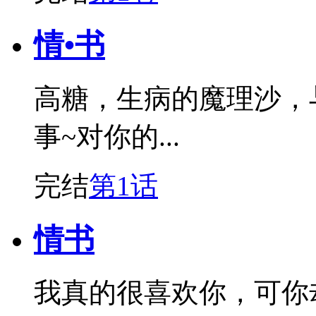
情•书
高糖，生病的魔理沙，
事~对你的...
完结
第1话
情书
我真的很喜欢你，可你