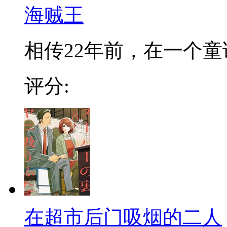
海贼王
相传22年前，在一个童话
评分:
在超市后门吸烟的二人