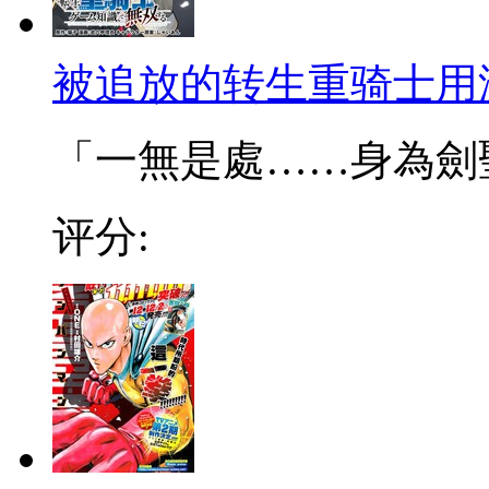
被追放的转生重骑士用
「一無是處……身為劍聖的
评分: