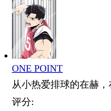
ONE POINT
从小热爱排球的在赫，在低
评分: