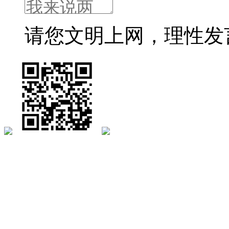
请您文明上网，理性发