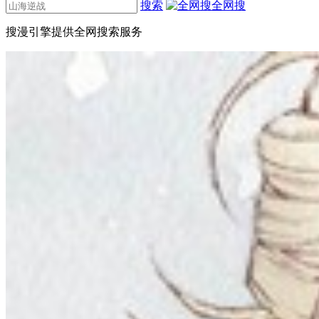
搜索
全网搜
搜漫引擎提供全网搜索服务