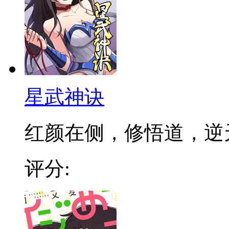
星武神诀
红颜在侧，修悟道，逆天成
评分: