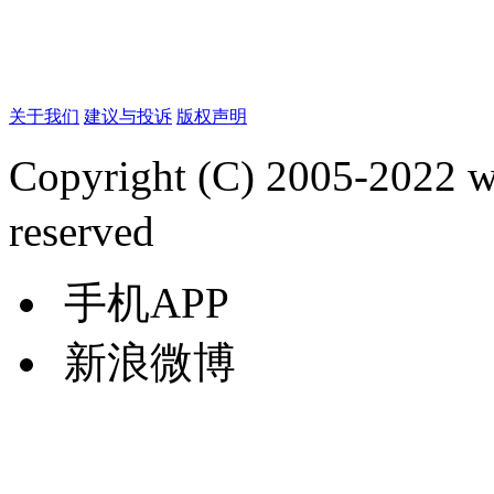
关于我们
建议与投诉
版权声明
Copyright (C) 2005-2022
reserved
手机APP
新浪微博