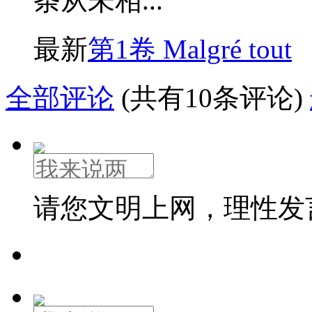
条从未相...
最新
第1卷 Malgré tout
全部评论
(共有10条评论)
请您文明上网，理性发