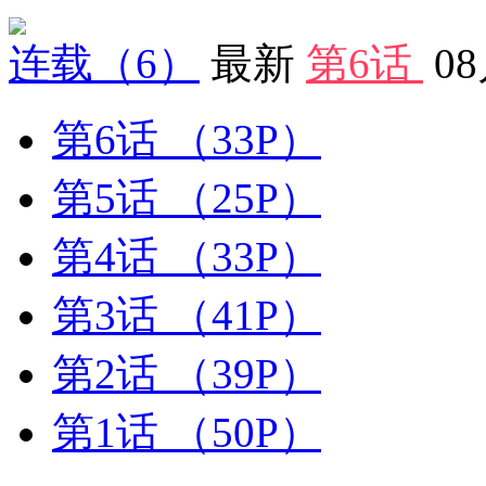
连载
（6）
最新
第6话
0
第6话
（33P）
第5话
（25P）
第4话
（33P）
第3话
（41P）
第2话
（39P）
第1话
（50P）