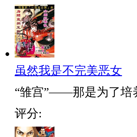
虽然我是不完美恶女
“雏宫”——那是为了培养.
评分: