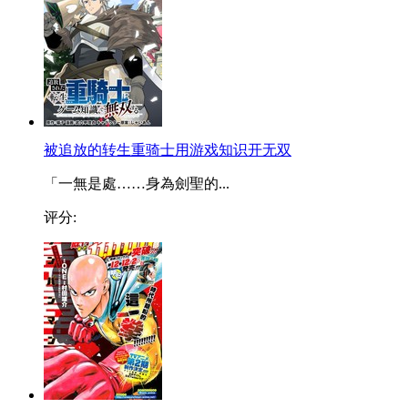
被追放的转生重骑士用游戏知识开无双
「一無是處……身為劍聖的...
评分: