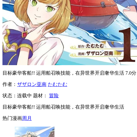
目标豪华客船!! 运用船召唤技能，在异世界开启奢华生活
7.0分
作者：
ザザロン亚南
たむたむ
状态：
连载中
题材：
冒险
目标豪华客船!! 运用船召唤技能，在异世界开启奢华生活
热门漫画
周
月