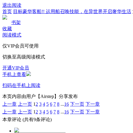
退出阅读
首页
目标豪华客船!! 运用船召唤技能，在异世界开启奢华生活
书架
收藏
阅读模式
仅VIP会员可使用
切换至高级阅读模式
开通VIP会员
手机上查看
扫码在手机上阅读
本页内容由用户【Airstep】分享发布
上一章
上一页
1
2
3
4
5
6
7
8
...
16
下一页
下一章
上一章
上一页
1
2
3
4
5
6
7
8
...
16
下一页
下一章
本章评论
(共有9条评论)