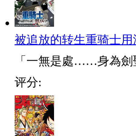
被追放的转生重骑士用
「一無是處……身為劍聖的
评分: