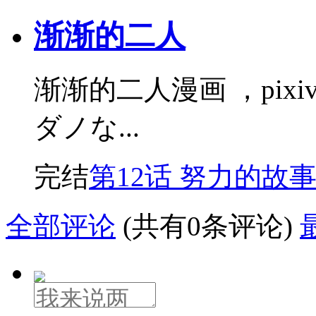
渐渐的二人
渐渐的二人漫画 ，pi
ダノな...
完结
第12话 努力的故
全部评论
(共有0条评论)