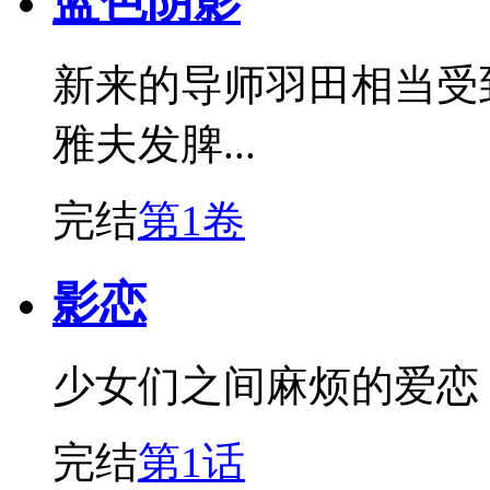
蓝色阴影
新来的导师羽田相当受
雅夫发脾...
完结
第1卷
影恋
少女们之间麻烦的爱恋
完结
第1话