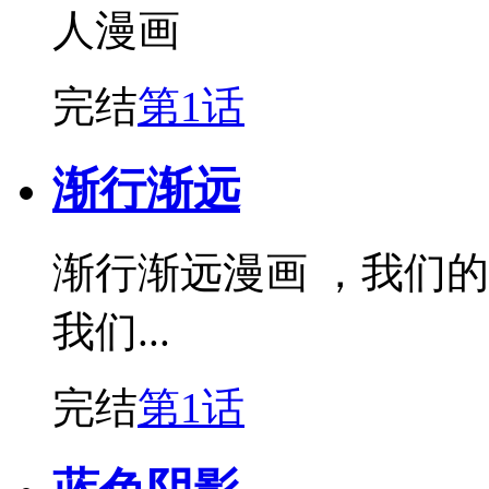
人漫画
完结
第1话
渐行渐远
渐行渐远漫画 ，我们
我们...
完结
第1话