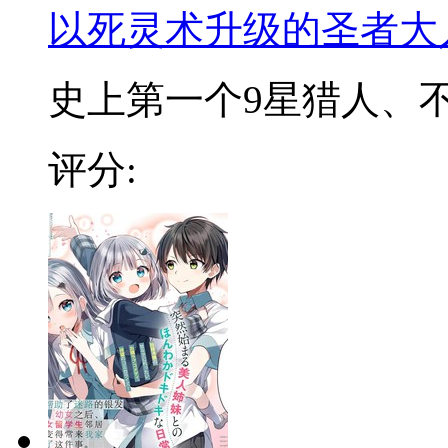
以死灵术升级的圣者大
史上第一个9星猎人、不死
评分: