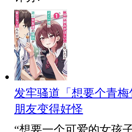
发牢骚道「想要个青梅
朋友变得好怪
“想要一个可爱的女孩子做