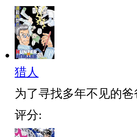
猎人
为了寻找多年不见的爸爸，
评分: