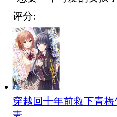
评分:
穿越回十年前救下青梅
妻