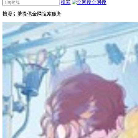
搜索
全网搜
搜漫引擎提供全网搜索服务