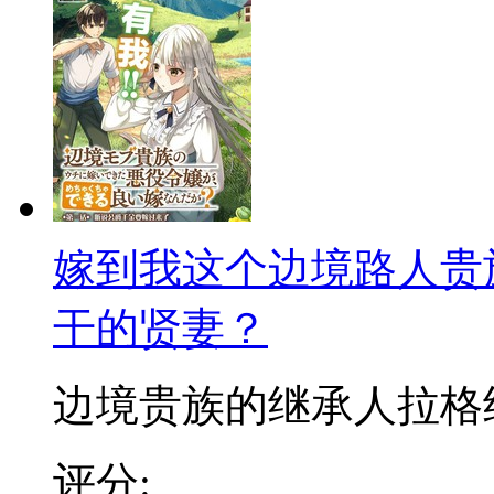
嫁到我这个边境路人贵
干的贤妻？
边境贵族的继承人拉格纳，
评分: