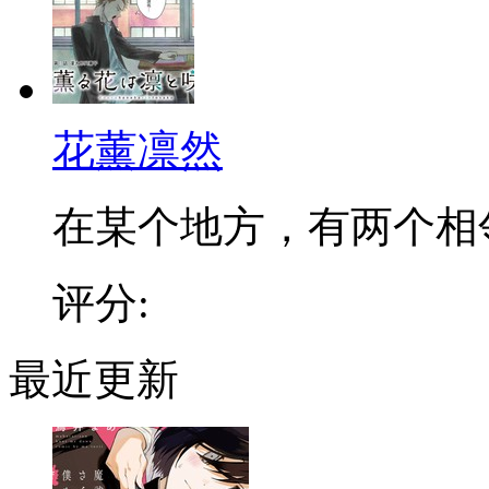
花薰凛然
在某个地方，有两个相邻的
评分:
最近更新