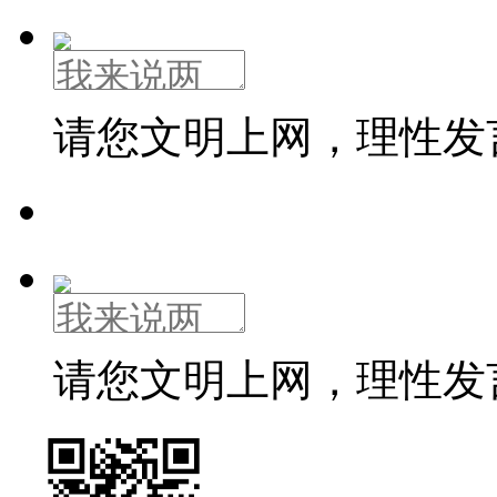
请您文明上网，理性发
请您文明上网，理性发