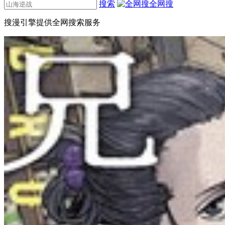
搜索
全网搜
搜漫引擎提供全网搜索服务