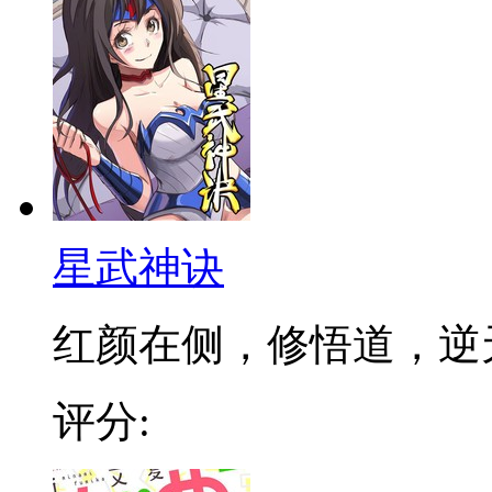
星武神诀
红颜在侧，修悟道，逆天成
评分: