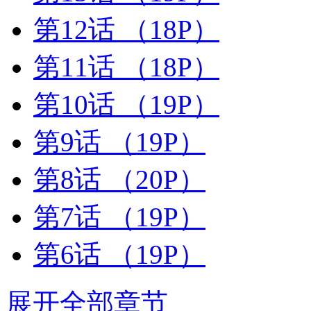
第12话
（18P）
第11话
（18P）
第10话
（19P）
第9话
（19P）
第8话
（20P）
第7话
（19P）
第6话
（19P）
展开全部章节