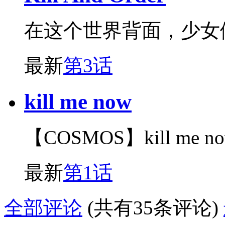
在这个世界背面，少女
最新
第3话
kill me now
【COSMOS】kill me n
最新
第1话
全部评论
(共有35条评论)