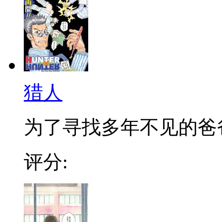
猎人
为了寻找多年不见的爸爸，
评分: