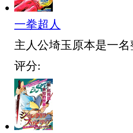
一拳超人
主人公埼玉原本是一名整日
评分: