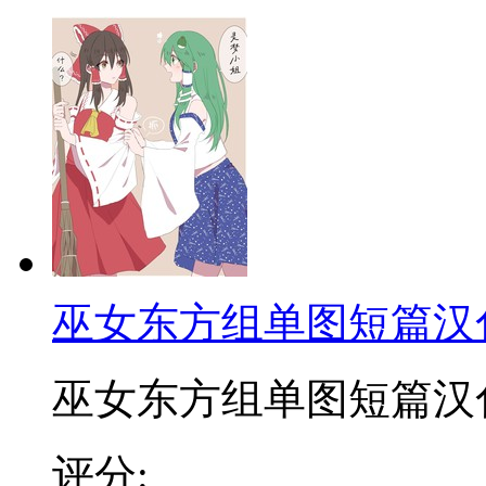
巫女东方组单图短篇汉
巫女东方组单图短篇汉化合
评分: