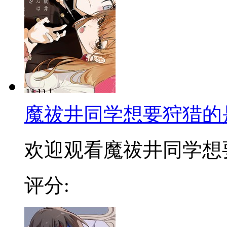
魔祓井同学想要狩猎的
欢迎观看魔祓井同学想要狩
评分: