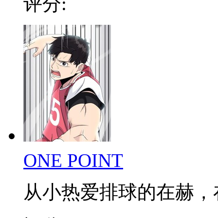
评分:
ONE POINT
从小热爱排球的在赫，在低