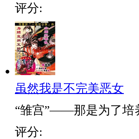
评分:
虽然我是不完美恶女
“雏宫”——那是为了培养.
评分: