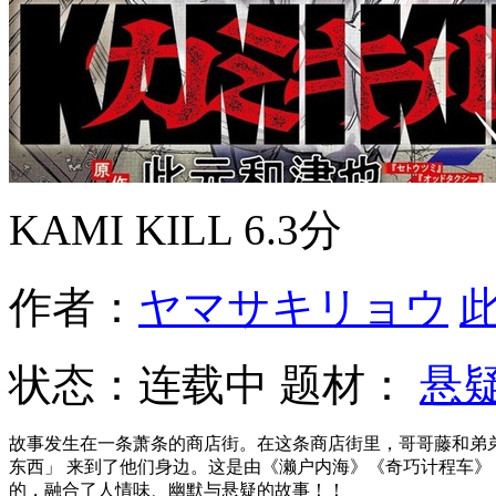
KAMI KILL
6.3分
作者：
ヤマサキリョウ
状态：
连载中
题材：
悬
故事发生在一条萧条的商店街。在这条商店街里，哥哥藤和弟
东西」 来到了他们身边。这是由《濑户内海》《奇巧计程车
的，融合了人情味、幽默与悬疑的故事！！