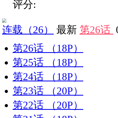
评分:
连载
（26）
最新
第26话
第26话
（18P）
第25话
（18P）
第24话
（18P）
第23话
（20P）
第22话
（20P）