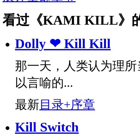
看过《KAMI KILL
Dolly ❤ Kill Kill
那一天，人类认为理所
以言喻的...
最新
目录+序章
Kill Switch