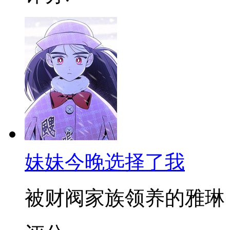
妹妹今晚选择了我
被财阀家族领养的雅琳，对