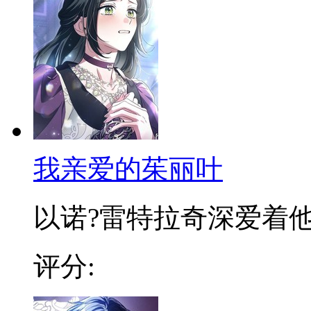
我亲爱的茱丽叶
以诺?雷特拉奇深爱着他的
评分: