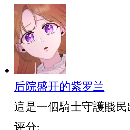
后院盛开的紫罗兰
這是一個騎士守護賤民出身
评分: