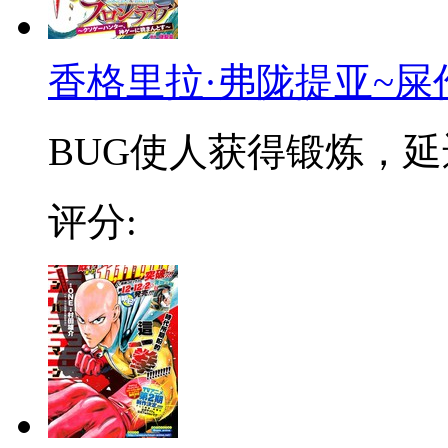
香格里拉·弗陇提亚~屎
BUG使人获得锻炼，延迟
评分: