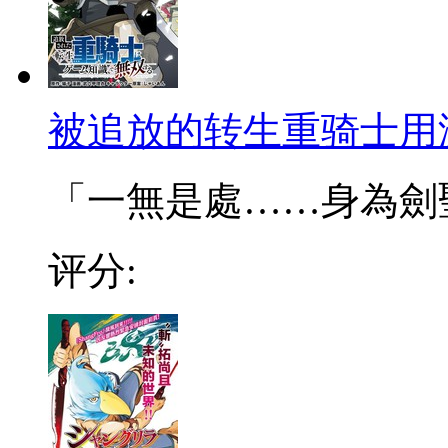
被追放的转生重骑士用
「一無是處……身為劍聖的
评分: