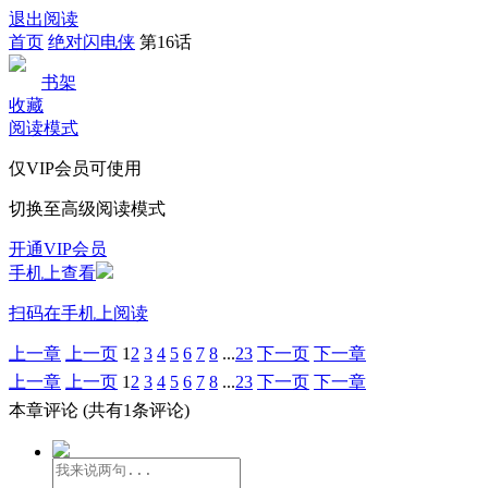
退出阅读
首页
绝对闪电侠
第16话
书架
收藏
阅读模式
仅VIP会员可使用
切换至高级阅读模式
开通VIP会员
手机上查看
扫码在手机上阅读
上一章
上一页
1
2
3
4
5
6
7
8
...
23
下一页
下一章
上一章
上一页
1
2
3
4
5
6
7
8
...
23
下一页
下一章
本章评论
(共有1条评论)