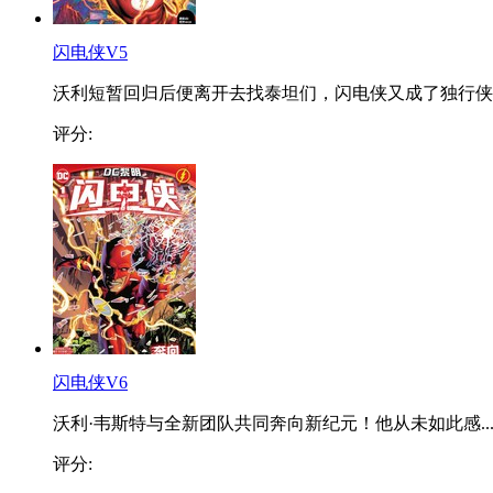
闪电侠V5
沃利短暂回归后便离开去找泰坦们，闪电侠又成了独行侠..
评分:
闪电侠V6
沃利·韦斯特与全新团队共同奔向新纪元！他从未如此感..
评分: