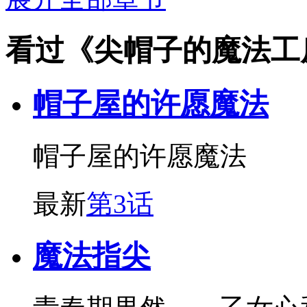
看过《尖帽子的魔法工
帽子屋的许愿魔法
帽子屋的许愿魔法
最新
第3话
魔法指尖