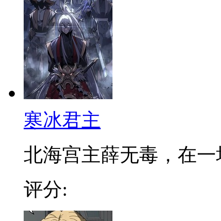
寒冰君主
北海宫主薛无毒，在一场浴
评分: