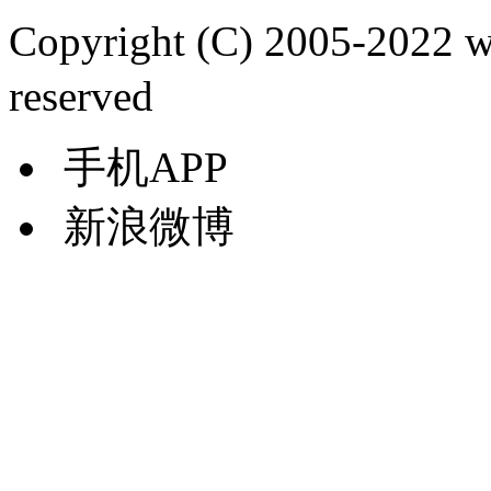
Copyright (C) 2005-2022
reserved
手机APP
新浪微博