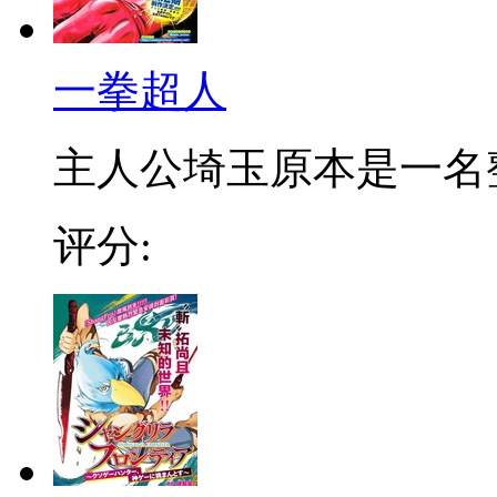
一拳超人
主人公埼玉原本是一名整日
评分: