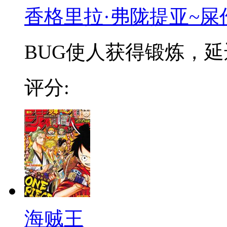
香格里拉·弗陇提亚~屎
BUG使人获得锻炼，延迟
评分:
海贼王