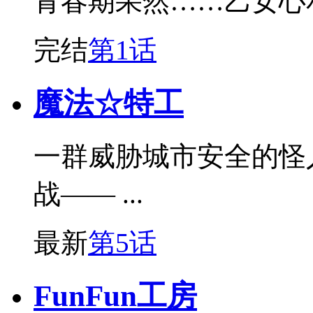
青春期果然……乙女心
完结
第1话
魔法☆特工
一群威胁城市安全的怪
战—— ...
最新
第5话
FunFun工房