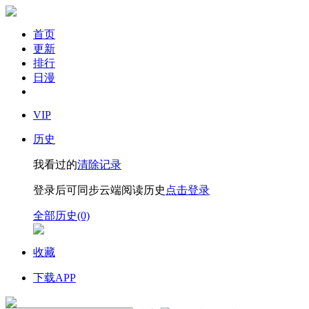
首页
更新
排行
日漫
VIP
历史
我看过的
清除记录
登录后可同步云端阅读历史
点击登录
全部历史(0)
收藏
下载APP