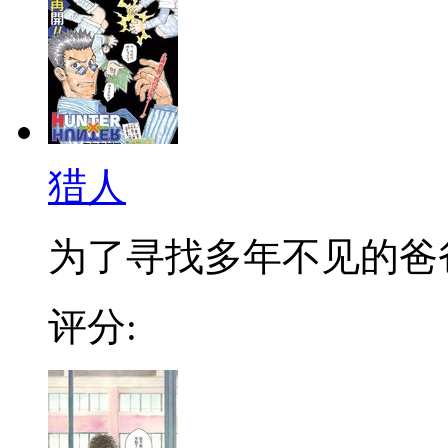
猎人
为了寻找多年不见的爸爸，
评分: