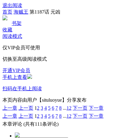
退出阅读
首页
海贼王
第1187话 元凶
书架
收藏
阅读模式
仅VIP会员可使用
切换至高级阅读模式
开通VIP会员
手机上查看
扫码在手机上阅读
本页内容由用户【situluoyue】分享发布
上一章
上一页
1
2
3
4
5
6
7
8
...
12
下一页
下一章
上一章
上一页
1
2
3
4
5
6
7
8
...
12
下一页
下一章
本章评论
(共有111条评论)