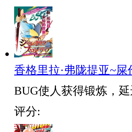
香格里拉·弗陇提亚~屎
BUG使人获得锻炼，延迟
评分: