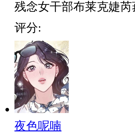
残念女干部布莱克婕芮菈小
评分:
夜色呢喃