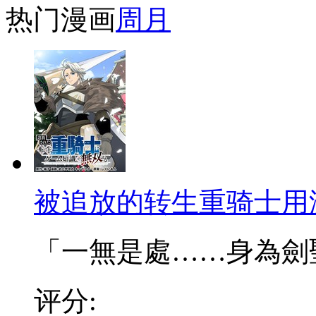
热门漫画
周
月
被追放的转生重骑士用
「一無是處……身為劍聖的
评分: