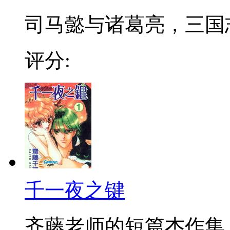
司马懿与诸葛亮，三国志
评分:
千一夜之键
齐藤老师的短篇杰作集,