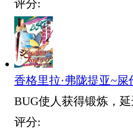
评分:
香格里拉·弗陇提亚~屎
BUG使人获得锻炼，延迟
评分: