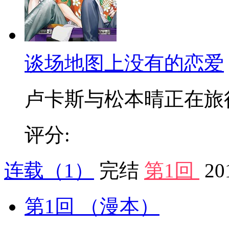
谈场地图上没有的恋爱
卢卡斯与松本晴正在旅行时
评分:
连载
（1）
完结
第1回
20
第1回
（漫本）