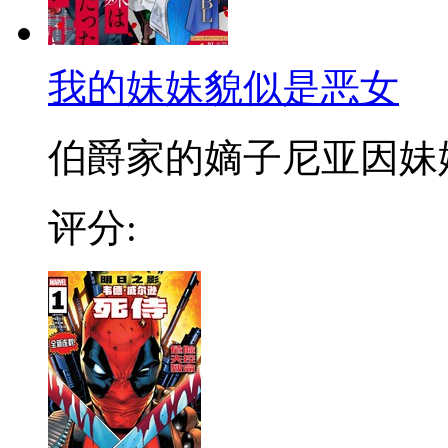
我的妹妹貌似是恶女
伯爵家的嫡子尼亚因妹妹伤
评分: