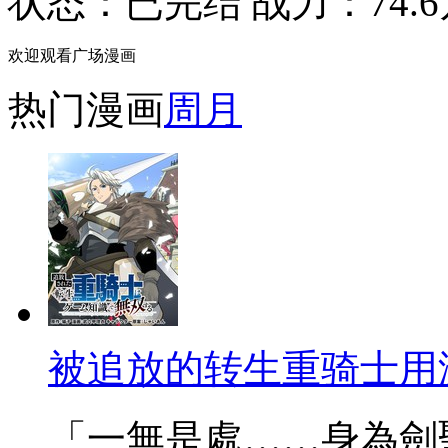
状态：
已完结
战力：74.
欢迎观看广场漫画
热门漫画
周
月
被追放的转生重骑士用
「一無是處……身為劍聖的