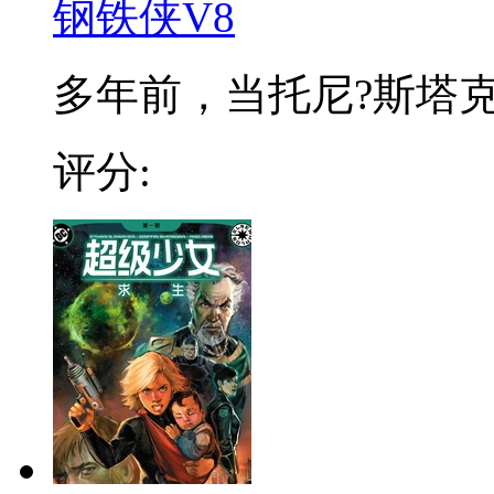
钢铁侠V8
多年前，当托尼?斯塔克命
评分: