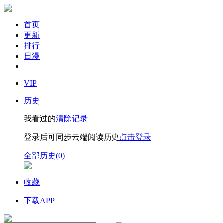
首页
更新
排行
日漫
VIP
历史
我看过的
清除记录
登录后可同步云端阅读历史
点击登录
全部历史(0)
收藏
下载APP