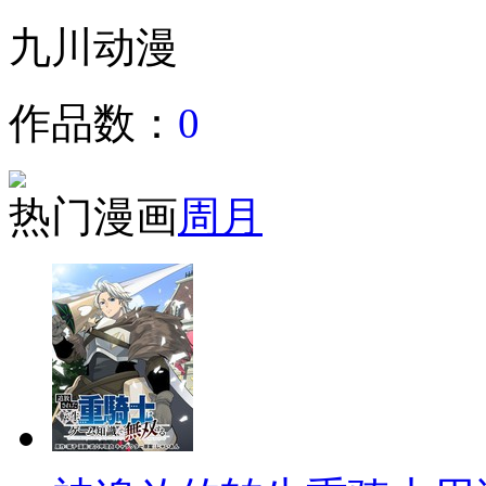
九川动漫
作品数：
0
热门漫画
周
月