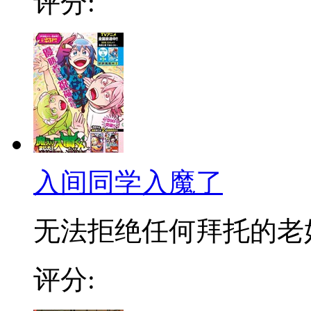
评分:
入间同学入魔了
无法拒绝任何拜托的老好人
评分: