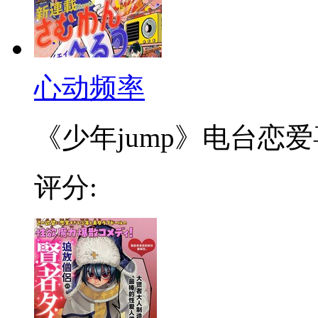
心动频率
《少年jump》电台恋爱喜剧
评分: