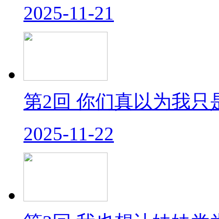
2025-11-21
第2回 你们真以为我只
2025-11-22