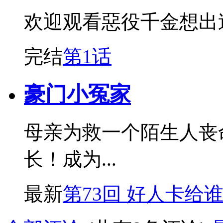
欢迎观看惡役千金想出
完结
第1话
豪门小冤家
母亲为救一个陌生人丧
长！成为...
最新
第73回 好人卡给