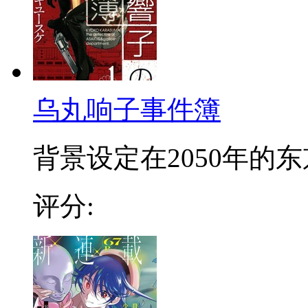
乌丸响子事件簿
背景设定在2050年的东京
评分: