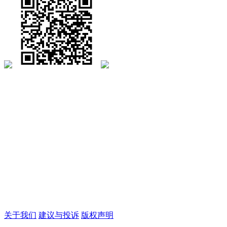
关于我们
建议与投诉
版权声明