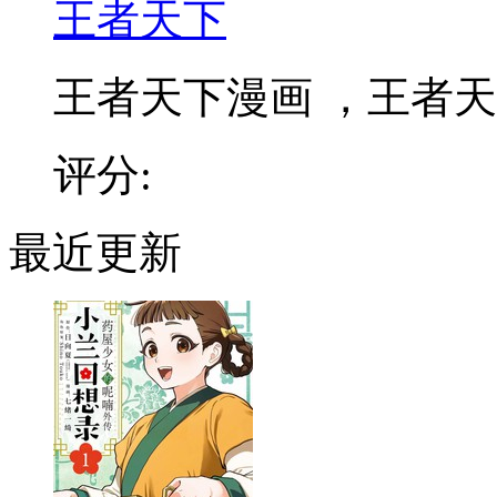
王者天下
王者天下漫画 ，王者天下
评分:
最近更新