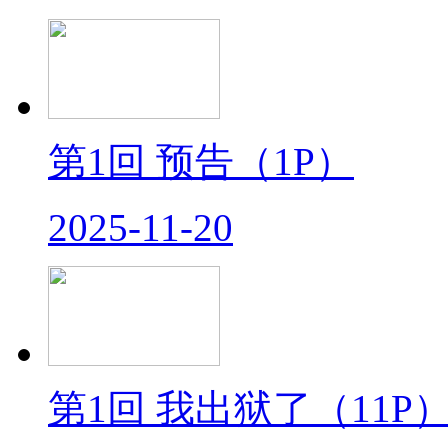
第1回 预告
（1P）
2025-11-20
第1回 我出狱了
（11P