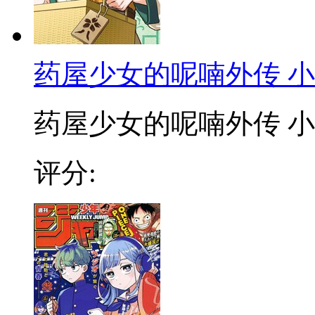
药屋少女的呢喃外传 
药屋少女的呢喃外传 小兰
评分: