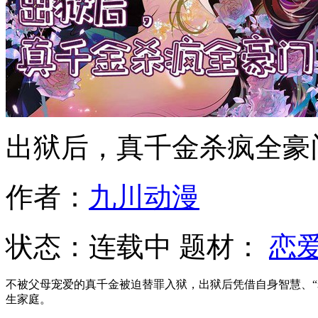
出狱后，真千金杀疯全豪
作者：
九川动漫
状态：
连载中
题材：
恋
不被父母宠爱的真千金被迫替罪入狱，出狱后凭借自身智慧、“
生家庭。