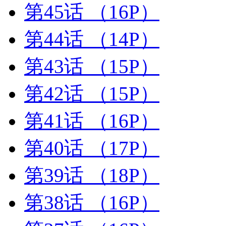
第45话
（16P）
第44话
（14P）
第43话
（15P）
第42话
（15P）
第41话
（16P）
第40话
（17P）
第39话
（18P）
第38话
（16P）