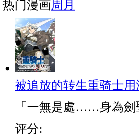
热门漫画
周
月
被追放的转生重骑士用
「一無是處……身為劍聖的
评分: