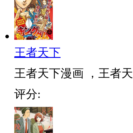
王者天下
王者天下漫画 ，王者天下
评分: