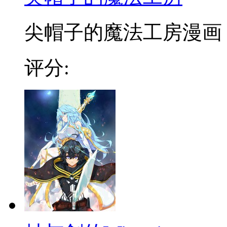
尖帽子的魔法工房漫画 ，
评分: