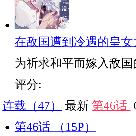
在敌国遭到冷遇的皇女
为祈求和平而嫁入敌国的皇
评分:
连载
（47）
最新
第46话
第46话
（15P）