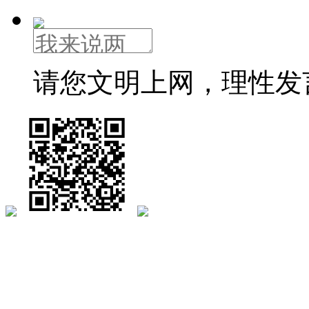
请您文明上网，理性发