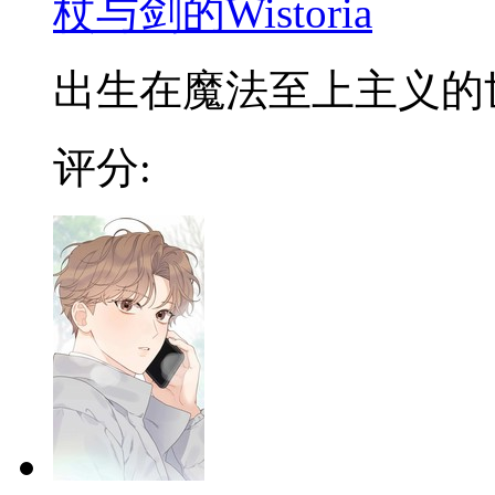
杖与剑的Wistoria
出生在魔法至上主义的世界
评分: