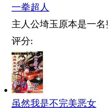
一拳超人
主人公埼玉原本是一名整日
评分:
虽然我是不完美恶女