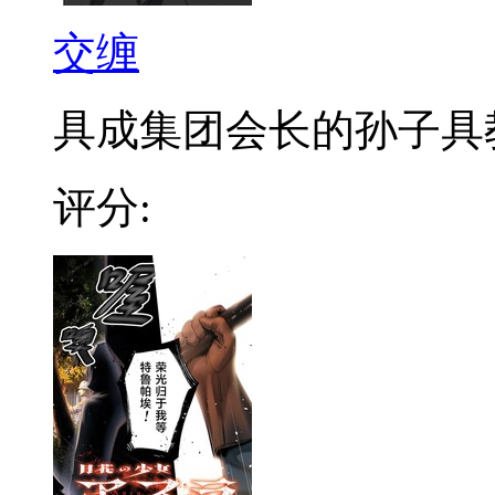
交缠
具成集团会长的孙子具教范
评分: