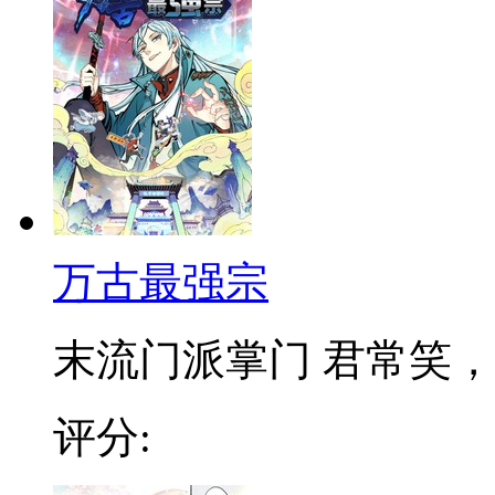
万古最强宗
末流门派掌门 君常笑，万
评分: