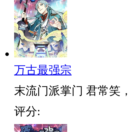
万古最强宗
末流门派掌门 君常笑，万
评分: