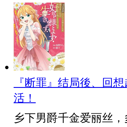
『断罪』结局後、回想
活！
乡下男爵千金爱丽丝，多年