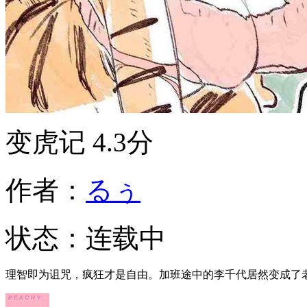
变虎记
4.3分
作者：
るぅ
状态：
连载中
理智即为诅咒，疯狂才是自由。加班途中的李千代居然变成了