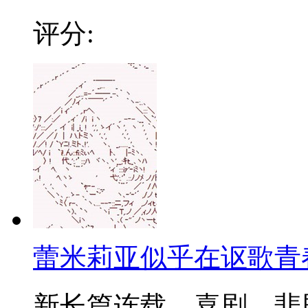
评分:
蕾米莉亚似乎在讴歌青
新长篇连载，喜剧、悲剧、