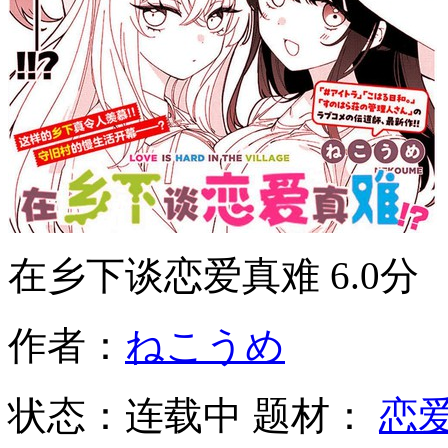
在乡下谈恋爱真难
6.0分
作者：
ねこうめ
状态：
连载中
题材：
恋