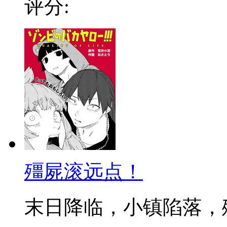
评分:
殭屍滚远点！
末日降临，小镇陷落，殭屍