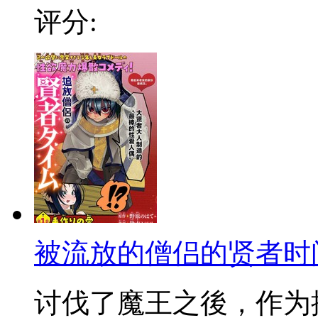
评分:
被流放的僧侣的贤者时
讨伐了魔王之後，作为拯救