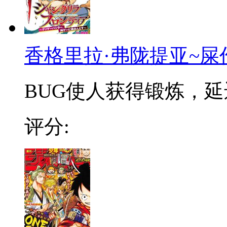
香格里拉·弗陇提亚~屎
BUG使人获得锻炼，延迟
评分: