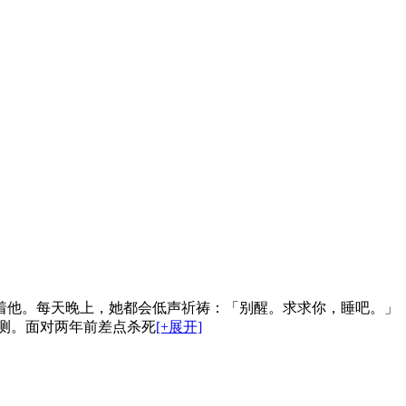
着他。每天晚上，她都会低声祈祷：「别醒。求求你，睡吧。」
测。面对两年前差点杀死
[+展开]