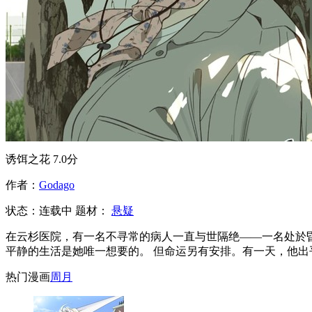
诱饵之花
7.0分
作者：
Godago
状态：
连载中
题材：
悬疑
在云杉医院，有一名不寻常的病人一直与世隔绝——一名处於
平静的生活是她唯一想要的。 但命运另有安排。有一天，他
热门漫画
周
月