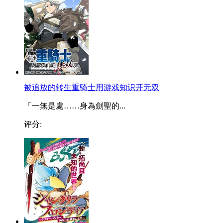
被追放的转生重骑士用游戏知识开无双
「一無是處……身為劍聖的...
评分: