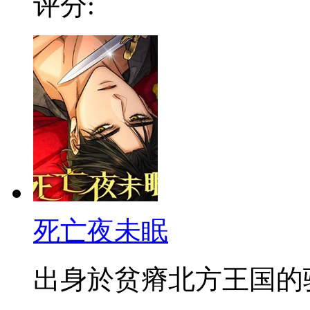
评分:
死亡夜未眠
出身於贫瘠北方王国的骑士