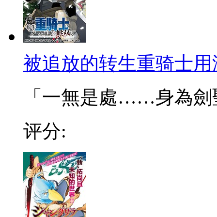
被追放的转生重骑士用
「一無是處……身為劍聖的
评分: