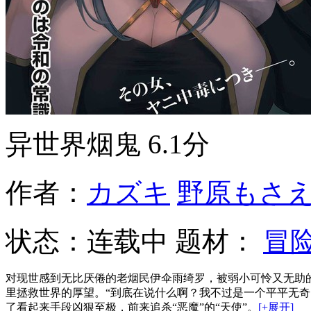
异世界烟鬼
6.1分
作者：
カズキ
野原もさ
状态：
连载中
题材：
冒
对现世感到无比厌倦的老烟民伊伞雨绮罗，被弱小可怜又无助的
里拯救世界的厚望。“到底在说什么啊？我不过是一个平平无奇的
了看起来手段凶狠至极，前来追杀“恶魔”的“天使”。
[+展开]