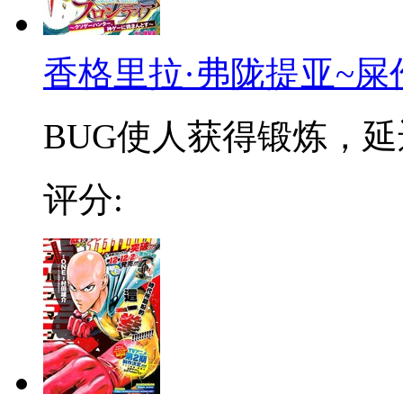
香格里拉·弗陇提亚~屎
BUG使人获得锻炼，延迟
评分: