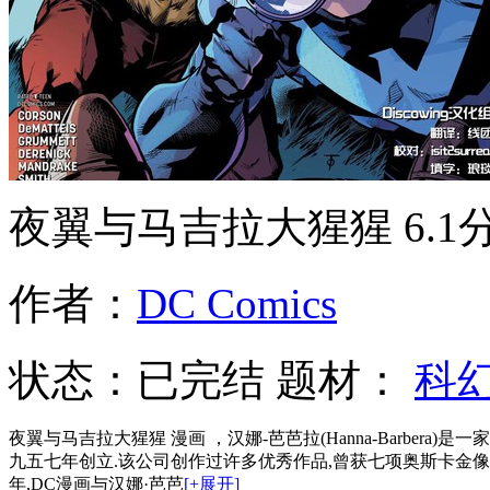
夜翼与马吉拉大猩猩
6.1
作者：
DC Comics
状态：
已完结
题材：
科
夜翼与马吉拉大猩猩 漫画 ，汉娜-芭芭拉(Hanna-Barber
九五七年创立.该公司创作过许多优秀作品,曾获七项奥斯卡金像奖
年,DC漫画与汉娜·芭芭
[+展开]