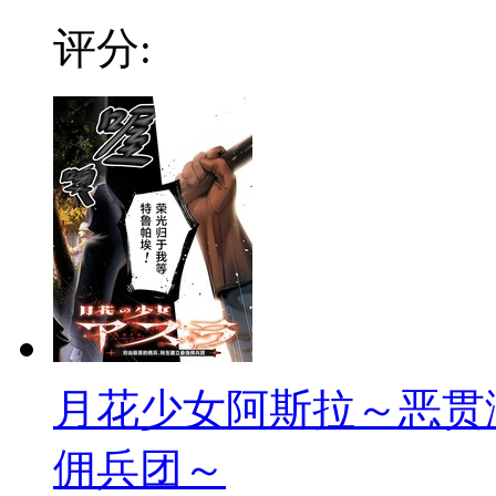
评分:
月花少女阿斯拉～恶贯
佣兵团～