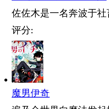
佐佐木是一名奔波于社畜街
评分:
魔男伊奇