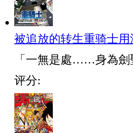
被追放的转生重骑士用
「一無是處……身為劍聖的
评分: