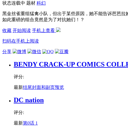
状态
连载中
题材
科幻
黑金丝雀重组猛禽小队，但出于某些原因，她不能告诉芭芭拉
如此重磅的组合竟然是为了对抗她们！？
收藏
开始阅读
手机上查看
扫码在手机上阅读
分享
BENDY CRACK-UP COMICS COLL
评分:
最新
结尾封面和副页预览
DC nation
评分:
最新
第0话 1