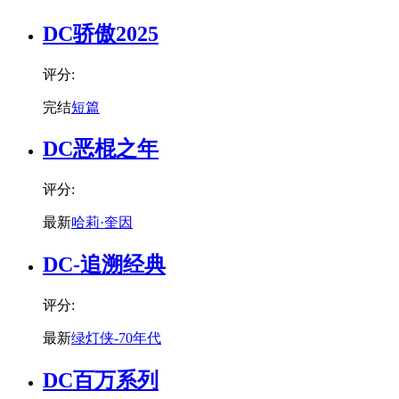
DC骄傲2025
评分:
完结
短篇
DC恶棍之年
评分:
最新
哈莉·奎因
DC-追溯经典
评分:
最新
绿灯侠-70年代
DC百万系列