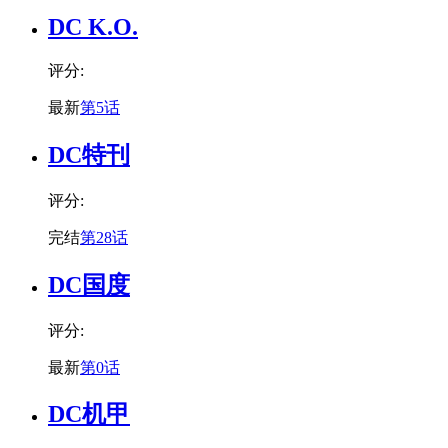
DC K.O.
评分:
最新
第5话
DC特刊
评分:
完结
第28话
DC国度
评分:
最新
第0话
DC机甲