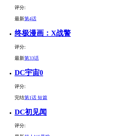
评分:
最新
第4话
终极漫画：X战警
评分:
最新
第33话
DC宇宙0
评分:
完结
第1话 短篇
DC初见闻
评分: