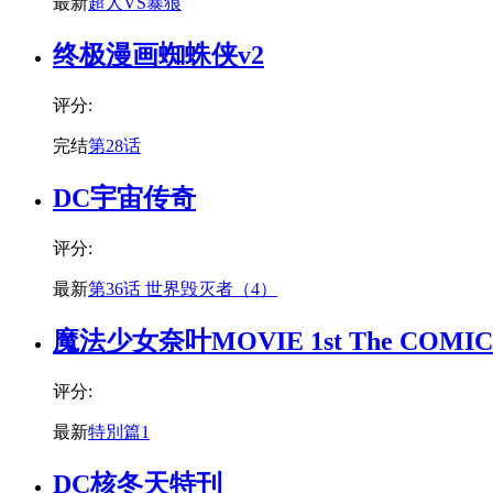
最新
超人VS暴狼
终极漫画蜘蛛侠v2
评分:
完结
第28话
DC宇宙传奇
评分:
最新
第36话 世界毁灭者（4）
魔法少女奈叶MOVIE 1st The COMIC
评分:
最新
特別篇1
DC核冬天特刊