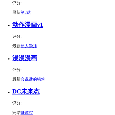
评分:
最新
第2话
动作漫画v1
评分:
最新
超人崇拜
漫漫漫画
评分:
最新
会说话的铅笔
DC未来态
评分:
完结
哥谭#7