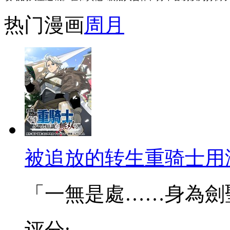
热门漫画
周
月
被追放的转生重骑士用
「一無是處……身為劍聖的
评分: