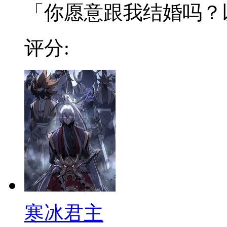
「你愿意跟我结婚吗？以商
评分:
寒冰君主