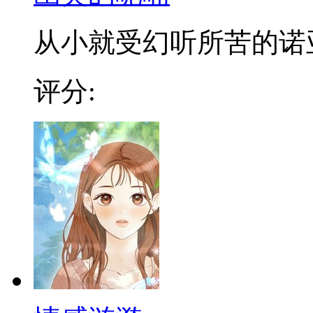
从小就受幻听所苦的诺亚，
评分: