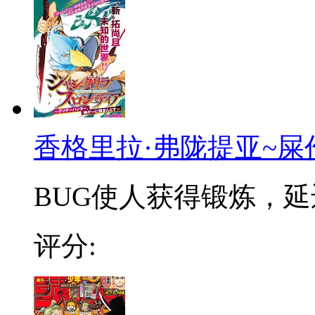
香格里拉·弗陇提亚~屎
BUG使人获得锻炼，延迟
评分: