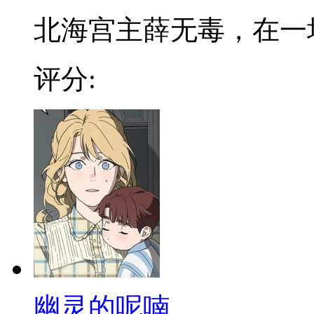
北海宫主薛无毒，在一场浴
评分:
幽灵的呢喃