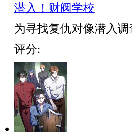
潜入！财阀学校
为寻找复仇对像潜入调查，
评分: