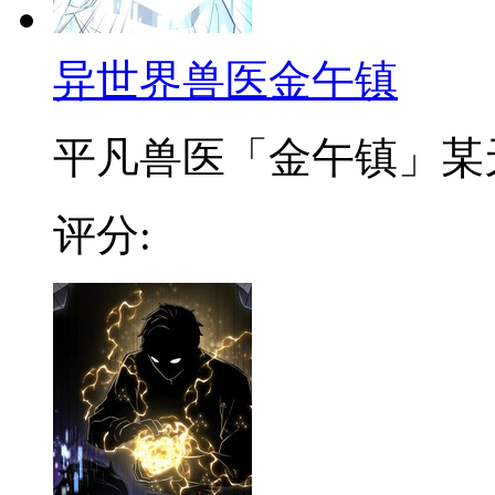
异世界兽医金午镇
平凡兽医「金午镇」某天突
评分: