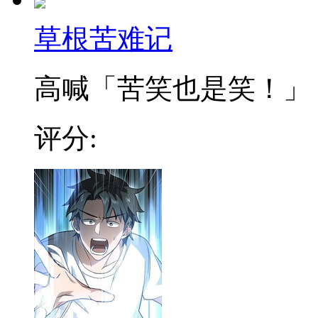
草根苦难记
高喊「苦笑也是笑！」，在
评分: