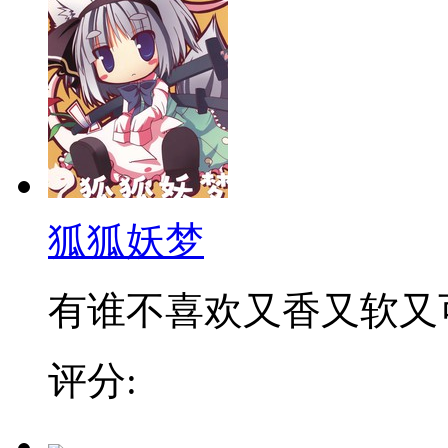
狐狐妖梦
有谁不喜欢又香又软又可爱
评分: