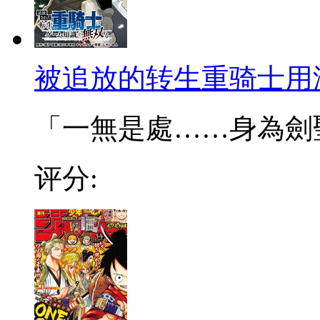
被追放的转生重骑士用
「一無是處……身為劍聖的
评分: