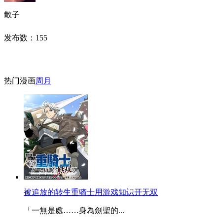
散子
发布数：
155
热门漫画
周
月
被追放的转生重骑士用游戏知识开无双
「一無是處……身為劍聖的...