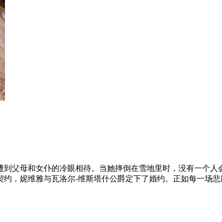
遭到父母和女仆的冷眼相待。当她摔倒在雪地里时，没有一个人
契约，妮维雅与瓦洛尔-维斯塔什公爵定下了婚约。正如每一场悲