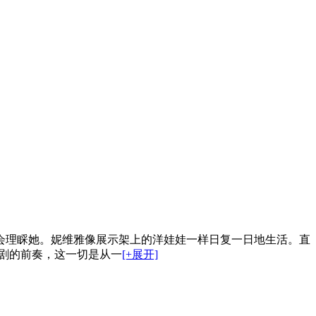
会理睬她。妮维雅像展示架上的洋娃娃一样日复一日地生活。直
剧的前奏，这一切是从一
[+展开]