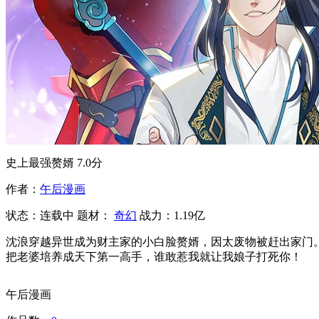
史上最强赘婿
7.0分
作者：
午后漫画
状态：
连载中
题材：
奇幻
战力：1.19亿
沈浪穿越异世成为财主家的小白脸赘婿，因太废物被赶出家门。
把老婆培养成天下第一高手，谁敢惹我就让我娘子打死你！
午后漫画