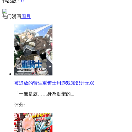
作品数：
0
热门漫画
周
月
被追放的转生重骑士用游戏知识开无双
「一無是處……身為劍聖的...
评分: