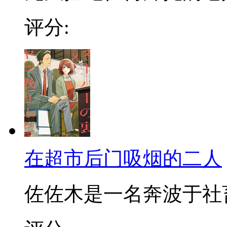
评分:
在超市后门吸烟的二人
佐佐木是一名奔波于社畜街