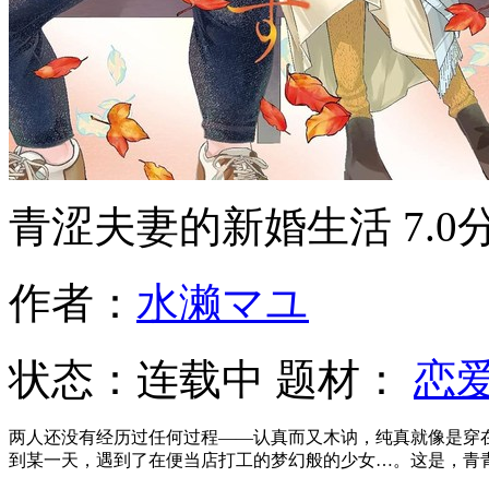
青涩夫妻的新婚生活
7.0
作者：
水濑マユ
状态：
连载中
题材：
恋
两人还没有经历过任何过程——认真而又木讷，纯真就像是穿在
到某一天，遇到了在便当店打工的梦幻般的少女…。这是，青