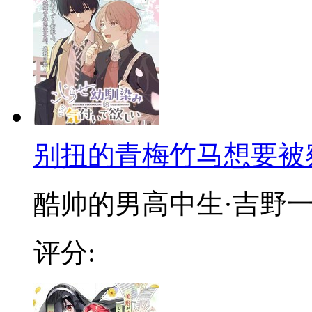
别扭的青梅竹马想要被
酷帅的男高中生·吉野一直
评分: