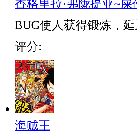
香格里拉·弗陇提亚~屎
BUG使人获得锻炼，延迟
评分:
海贼王