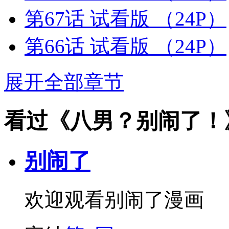
第67话 试看版
（24P）
第66话 试看版
（24P）
展开全部章节
看过《八男？别闹了！
别闹了
欢迎观看别闹了漫画