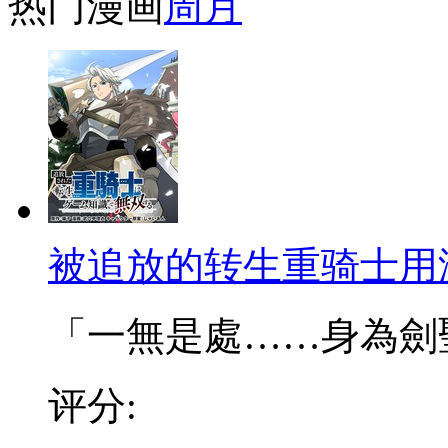
热门漫画
周
月
被追放的转生重骑士用
「一無是處……身為劍聖的
评分: