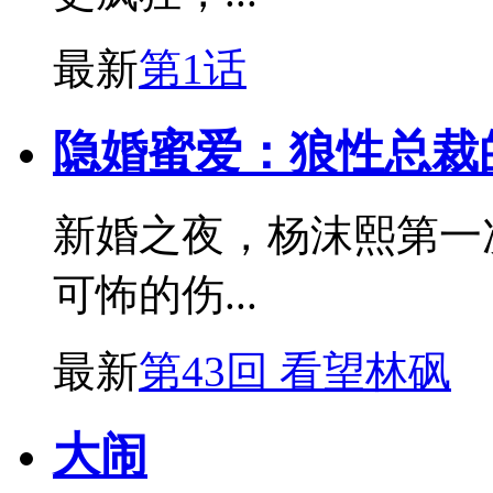
最新
第1话
隐婚蜜爱：狼性总裁
新婚之夜，杨沫熙第一
可怖的伤...
最新
第43回 看望林砜
大闹