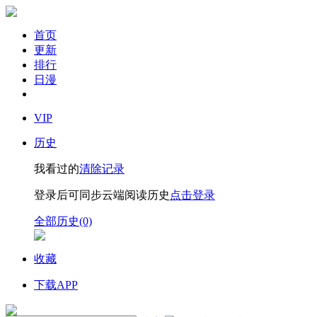
首页
更新
排行
日漫
VIP
历史
我看过的
清除记录
登录后可同步云端阅读历史
点击登录
全部历史(0)
收藏
下载APP