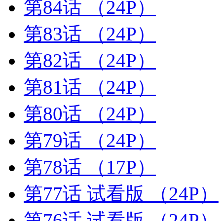
第84话
（24P）
第83话
（24P）
第82话
（24P）
第81话
（24P）
第80话
（24P）
第79话
（24P）
第78话
（17P）
第77话 试看版
（24P）
第76话 试看版
（24P）