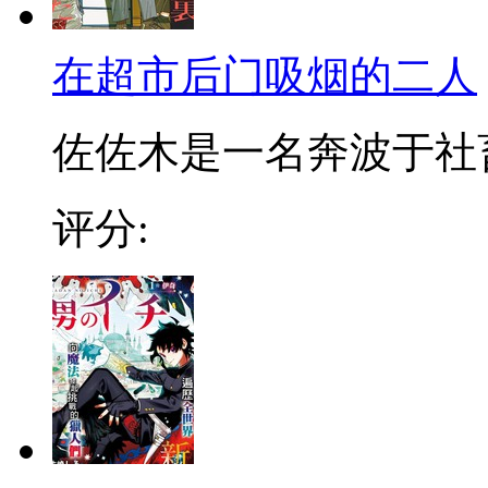
在超市后门吸烟的二人
佐佐木是一名奔波于社畜街
评分: