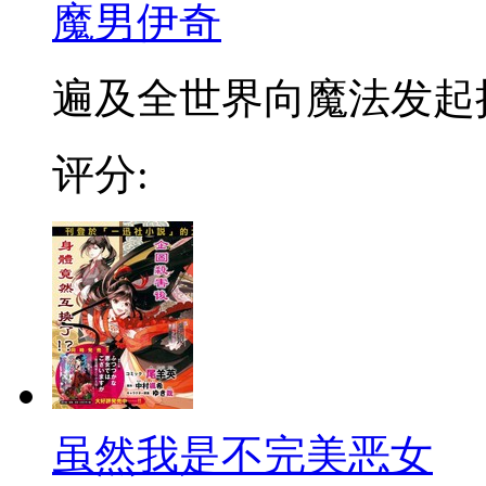
魔男伊奇
遍及全世界向魔法发起挑战
评分:
虽然我是不完美恶女