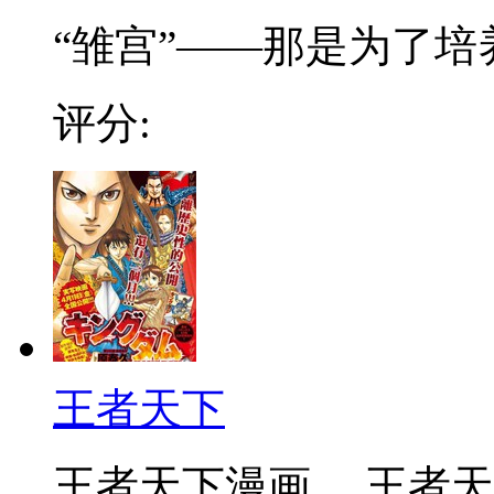
“雏宫”——那是为了培养.
评分:
王者天下
王者天下漫画 ，王者天下