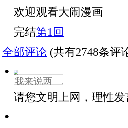
欢迎观看大闹漫画
完结
第1回
全部评论
(共有2748条评论
请您文明上网，理性发