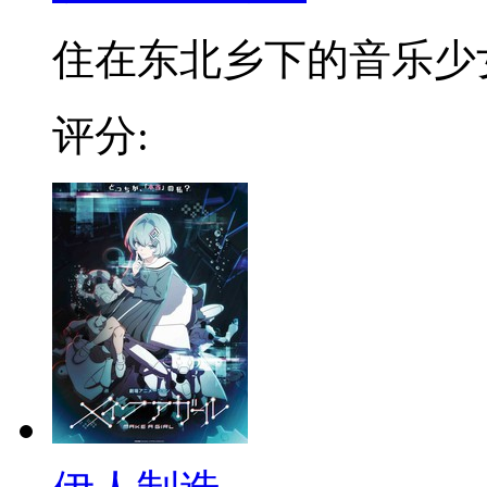
住在东北乡下的音乐少女奈
评分: